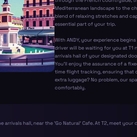
through the French countryside, th
Mediterranean landscape to the char
blend of relaxing stretches and cap
essential part of your trip.
With ANDY, your experience begins 
driver will be waiting for you at T1 
arrivals hall of your designated doo
You’ll enjoy the assurance of a fixe
time flight tracking, ensuring that 
extra luggage? No problem, our s
comfortably.
the arrivals hall, near the 'Go Natural' Cafe. At T2, meet your 