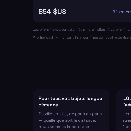
854 $US
Réserver
Les prix affichés sont donnés à titre indicatif. Le prix fin
Prix indicatif — montant final confirmé dans votre devise
Pour tous vos trajets longue
…Ou
distance
l'a
De ville en ville, de pays en pays
Les 
— quelle que soit la distance,
stre
nous sommes là pour vos
l'hor