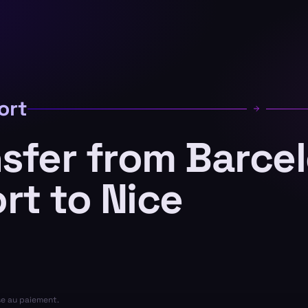
ort
nsfer from Barce
ort to Nice
se au paiement.