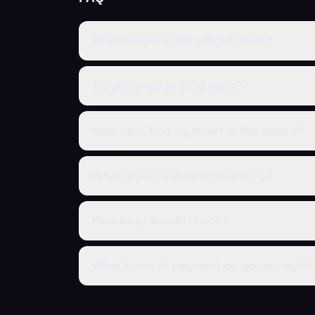
What happens if my flight is late?
Do you provide child seats?
How can I find my driver at the airport?
What is your cancellation policy?
How early should I book?
What forms of payment do you accept?