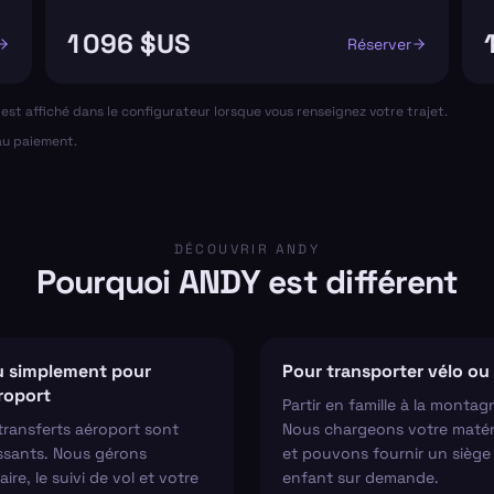
1 096 $US
Réserver
al est affiché dans le configurateur lorsque vous renseignez votre trajet.
 au paiement.
DÉCOUVRIR ANDY
Pourquoi ANDY est différent
 simplement pour
Pour transporter vélo ou 
éroport
Partir en famille à la montag
transferts aéroport sont
Nous chargeons votre matér
ssants. Nous gérons
et pouvons fournir un siège
aire, le suivi de vol et votre
enfant sur demande.