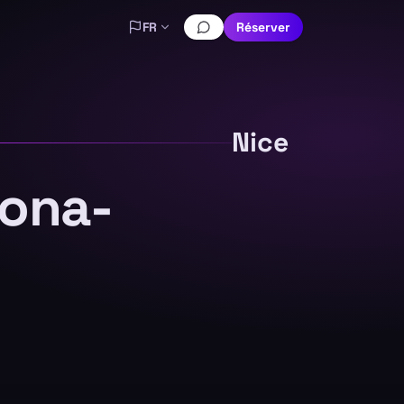
FR
Réserver
Nice
lona-