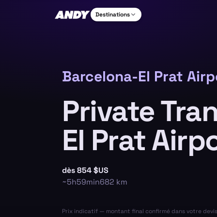
Destinations
Barcelona-El Prat Airp
Private Tra
El Prat Airp
dès
854 $US
~
5h59min
682
km
Prix indicatif — montant final confirmé dans votre devi