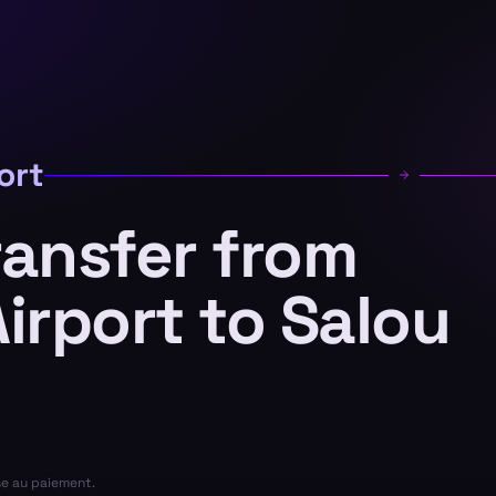
ort
ransfer from
irport to Salou
se au paiement.