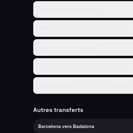
Do you provide child seats?
How do I find my driver at the airport?
Can I bring extra luggage?
How early should I book my transfer?
What payment methods do you accept?
Autres transferts
Barcelona vers Badalona