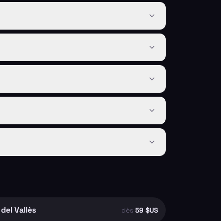
del Vallès
dès
59 $US