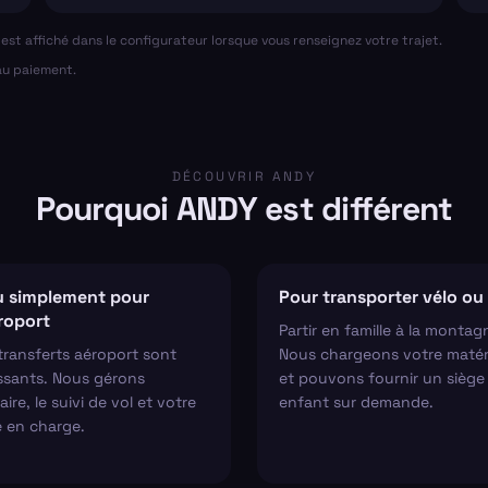
al est affiché dans le configurateur lorsque vous renseignez votre trajet.
 au paiement.
DÉCOUVRIR ANDY
Pourquoi ANDY est différent
 simplement pour
Pour transporter vélo ou 
éroport
Partir en famille à la montag
transferts aéroport sont
Nous chargeons votre matér
ssants. Nous gérons
et pouvons fournir un siège
aire, le suivi de vol et votre
enfant sur demande.
e en charge.