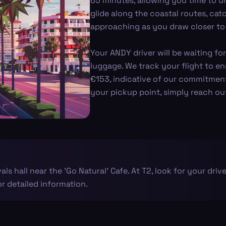
65 minutes, allowing you time to un
glide along the coastal routes, ca
approaching as you draw closer to 
Your ANDY driver will be waiting for
luggage. We track your flight to en
€153, indicative of our commitmen
your pickup point, simply reach out
ivals hall near the 'Go Natural' Cafe. At T2, look for your drive
r detailed information.