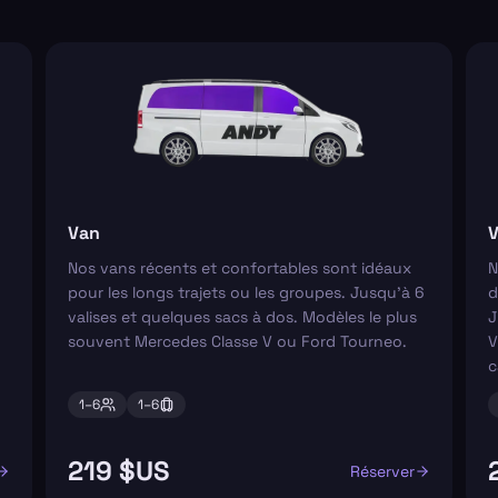
Van
V
Nos vans récents et confortables sont idéaux
N
pour les longs trajets ou les groupes. Jusqu'à 6
d
valises et quelques sacs à dos. Modèles le plus
J
souvent Mercedes Classe V ou Ford Tourneo.
V
c
1–
6
1–
6
219 $US
Réserver