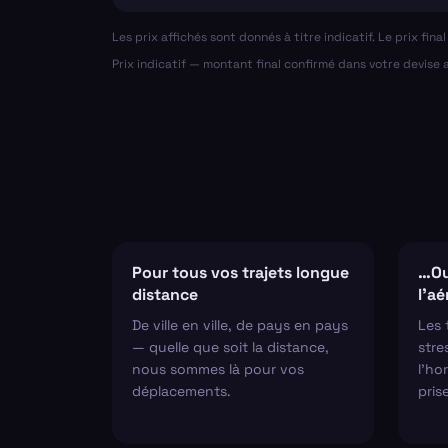
Les prix affichés sont donnés à titre indicatif. Le prix fin
Prix indicatif — montant final confirmé dans votre devise
Pour tous vos trajets longue
…Ou
distance
l'a
De ville en ville, de pays en pays
Les 
— quelle que soit la distance,
stre
nous sommes là pour vos
l'hor
déplacements.
pris