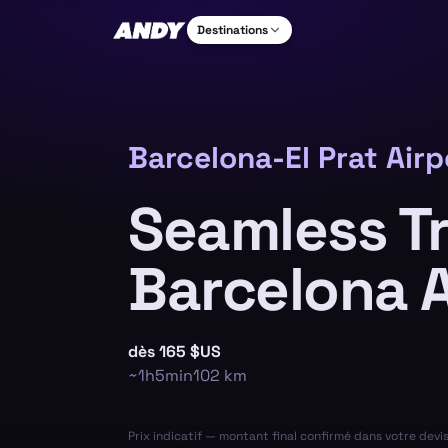
Destinations
Barcelona-El Prat Airp
Seamless T
Barcelona A
dès
165 $US
~
1h5min
102
km
Prix indicatif — montant final confirmé dans votre devi