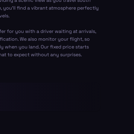
viding a scenic view as you travel south
e, you'll find a vibrant atmosphere perfectly
vels.
r for you with a driver waiting at arrivals,
fication. We also monitor your flight, so
dy when you land. Our fixed price starts
at to expect without any surprises.