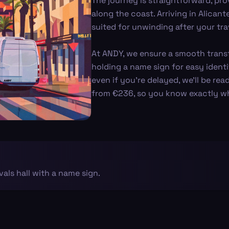
The journey is straightforward, pro
along the coast. Arriving in Alicant
suited for unwinding after your tra
At ANDY, we ensure a smooth transfe
holding a name sign for easy identi
even if you're delayed, we’ll be rea
from €236, so you know exactly wh
ivals hall with a name sign.