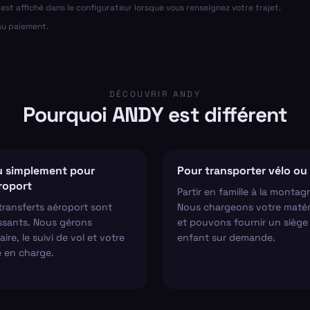
al est affiché dans le configurateur lorsque vous renseignez votre trajet.
 au paiement.
DÉCOUVRIR ANDY
Pourquoi ANDY est différent
 simplement pour
Pour transporter vélo ou 
éroport
Partir en famille à la montag
transferts aéroport sont
Nous chargeons votre matér
ssants. Nous gérons
et pouvons fournir un siège
aire, le suivi de vol et votre
enfant sur demande.
e en charge.