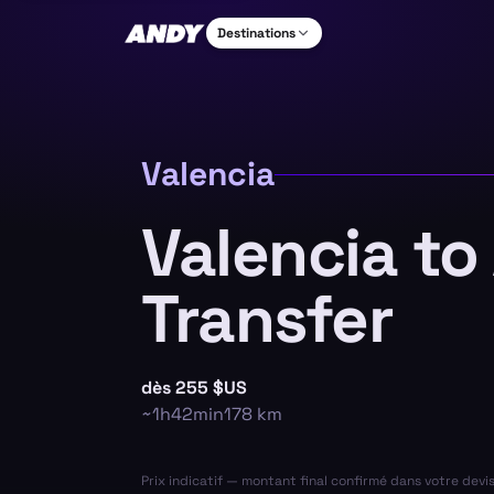
Destinations
Valencia
Valencia to
Transfer
dès
255 $US
~
1h42min
178
km
Prix indicatif — montant final confirmé dans votre devi