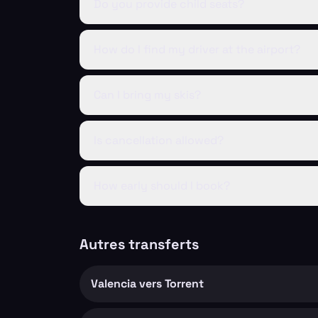
Do you provide child seats?
How do I find my driver at the airport?
Can I bring my skis?
Is cancellation allowed?
How early should I book?
Autres transferts
Valencia vers Torrent