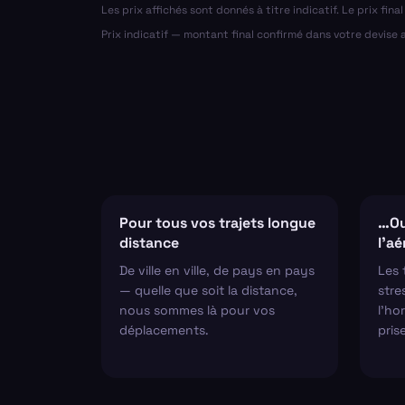
Les prix affichés sont donnés à titre indicatif. Le prix fin
Prix indicatif — montant final confirmé dans votre devise
Pour tous vos trajets longue
…Ou
distance
l'a
De ville en ville, de pays en pays
Les 
— quelle que soit la distance,
stre
nous sommes là pour vos
l'hor
déplacements.
pris