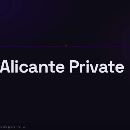
 Alicante Private
se au paiement.