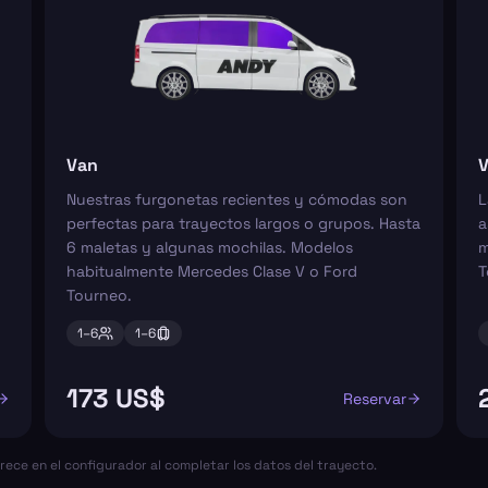
Van
V
Nuestras furgonetas recientes y cómodas son
L
perfectas para trayectos largos o grupos. Hasta
a
6 maletas y algunas mochilas. Modelos
m
habitualmente Mercedes Clase V o Ford
T
Tourneo.
1–
6
1–
6
173 US$
Reservar
arece en el configurador al completar los datos del trayecto.