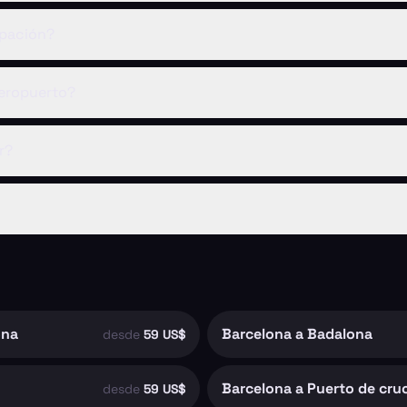
ipación?
eropuerto?
r?
ona
Barcelona a Badalona
desde
59 US$
Barcelona a Puerto de cru
desde
59 US$