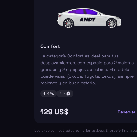
Comfort
La categoría Confort es ideal para tus
desplazamientos, con espacio para 2 maletas
grandes y 2 equipajes de cabina. El modelo
puede variar (Skoda, Toyota, Lexus), siempre
reciente y en buen estado.
1–
4
1–
4
129 US$
Reservar
Los precios mostrados son orientativos. El precio final ap