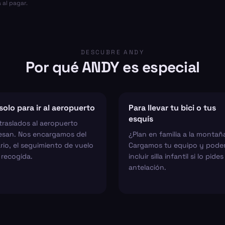
 al pagar.
DESCUBRE ANDY
Por qué ANDY es especial
solo para ir al aeropuerto
Para llevar tu bici o tus
esquís
traslados al aeropuerto
esan. Nos encargamos del
¿Plan en familia a la montañ
rio, el seguimiento de vuelo
Cargamos tu equipo y pod
 recogida.
incluir silla infantil si lo pide
antelación.