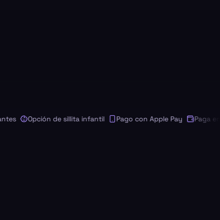
s
Opción de sillita infantil
Pago con Apple Pay
Paga en tu 