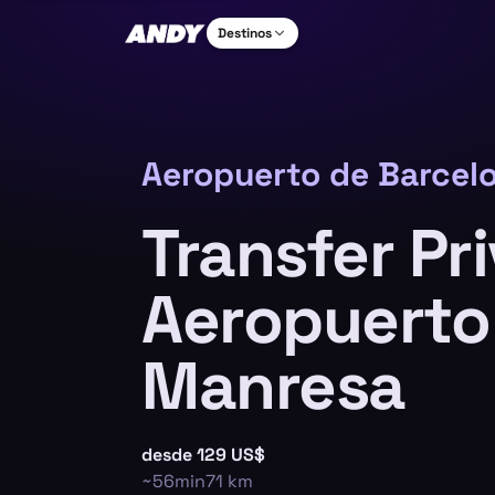
Destinos
Aeropuerto de Barcelo
Transfer Pr
Aeropuerto
Manresa
desde
129 US$
~
56min
71
km