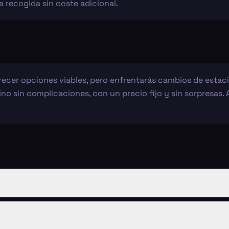
 recogida sin coste adicional.
arecer opciones viables, pero enfrentarás cambios de estac
no sin complicaciones, con un precio fijo y sin sorpresas.