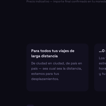
Precio indicativo — importe final confirmado en tu moneda
Para todos tus viajes de
…O 
larga distancia
Los 
De ciudad en ciudad, de país en
estr
país — sea cual sea la distancia,
hora
estamos para tus
y tu
desplazamientos.