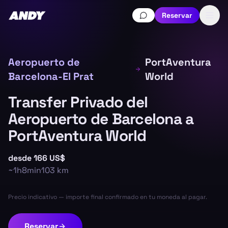
Reservar
Aeropuerto de
PortAventura
Barcelona-El Prat
World
Transfer Privado del
Aeropuerto de Barcelona a
PortAventura World
desde
166 US$
~
1h8min
103
km
Precio indicativo — importe final confirmado en tu moneda al pagar.
Reservar