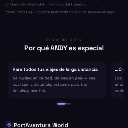
configurador al completar los datos del trayecto.
Precio indicativo — importe final confirmado en tu moneda al pagar.
DESCUBRE ANDY
Por qué ANDY es especial
Para todos tus viajes de larga distancia
…O sol
De ciudad en ciudad, de país en país — sea
Los tr
cual sea la distancia, estamos para tus
encarg
desplazamientos.
vuelo 
PortAventura World