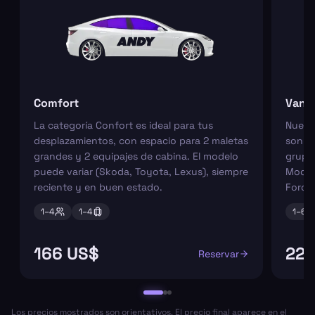
Comfort
Van
La categoría Confort es ideal para tus
Nuest
desplazamientos, con espacio para 2 maletas
son pe
grandes y 2 equipajes de cabina. El modelo
grupos
puede variar (Skoda, Toyota, Lexus), siempre
Model
reciente y en buen estado.
Ford 
1–
4
1–
4
1–
6
166 US$
221
Reservar
Los precios mostrados son orientativos. El precio final aparece en el