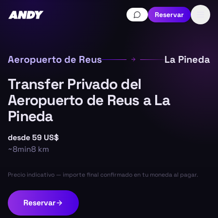
Reservar
Aeropuerto de Reus
La Pineda
Transfer Privado del
Aeropuerto de Reus a La
Pineda
desde
59 US$
~
8min
8
km
Precio indicativo — importe final confirmado en tu moneda al pagar.
Reservar