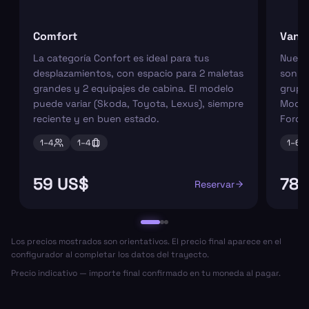
Comfort
Van
La categoría Confort es ideal para tus
Nuest
desplazamientos, con espacio para 2 maletas
son pe
grandes y 2 equipajes de cabina. El modelo
grupos
puede variar (Skoda, Toyota, Lexus), siempre
Model
reciente y en buen estado.
Ford 
1–
4
1–
4
1–
6
59 US$
78 
Reservar
Los precios mostrados son orientativos. El precio final aparece en el
configurador al completar los datos del trayecto.
Precio indicativo — importe final confirmado en tu moneda al pagar.