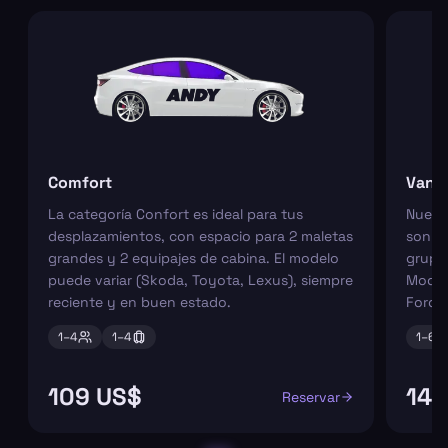
Comfort
Van
La categoría Confort es ideal para tus
Nuest
desplazamientos, con espacio para 2 maletas
son pe
grandes y 2 equipajes de cabina. El modelo
grupos
puede variar (Skoda, Toyota, Lexus), siempre
Model
reciente y en buen estado.
Ford 
1–
4
1–
4
1–
6
109 US$
148
Reservar