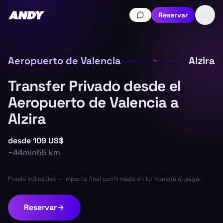
Reservar
Aeropuerto de Valencia
Alzira
Transfer Privado desde el
Aeropuerto de Valencia a
Alzira
desde
109 US$
~
44min
55
km
Precio indicativo — importe final confirmado en tu moneda al pagar.
Reservar