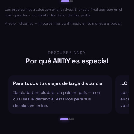
Los precios mostrados son orientativos. El precio final aparece en el
configurador al completar los datos del trayecto.
Precio indicativo — importe final confirmado en tu moneda al pagar.
DESCUBRE ANDY
Por qué ANDY es especial
Para todos tus viajes de larga distancia
…O sol
De ciudad en ciudad, de país en país — sea
Los tr
cual sea la distancia, estamos para tus
encarg
desplazamientos.
vuelo 