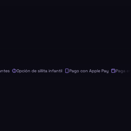
s
Opción de sillita infantil
Pago con Apple Pay
Paga en tu 