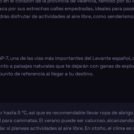
 en el corazón de la provincia de Valencia, famoso por su
aca por sus estrechas calles empedradas, ideales para pase
s disfrutar de actividades al aire libre, como senderismo y
 AP-7, una de las vías más importantes del Levante español,
unto a paisajes naturales que te dejarán con ganas de exp
unto de referencia al llegar a tu destino.
r hasta 5 °C, así que es recomendable llevar ropa de abrigo
para caminatas. El verano puede ser caluroso, alcanzando h
ar si planeas actividades al aire libre. En otoño, el clima e