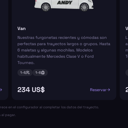
Van
V
Nuestras furgonetas recientes y cómodas son
L
perfectas para trayectos largos o grupos. Hasta
a
6 maletas y algunas mochilas. Modelos
m
habitualmente Mercedes Clase V o Ford
T
Tourneo.
1–
6
1–
6
234 US$
Reservar
arece en el configurador al completar los datos del trayecto.
 al pagar.