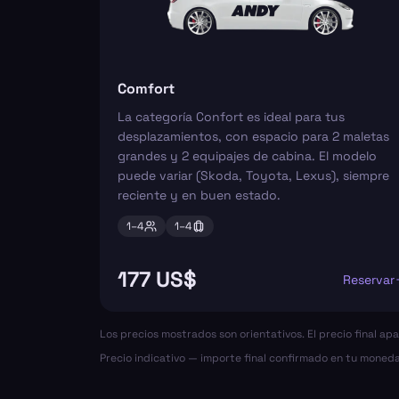
Comfort
La categoría Confort es ideal para tus
desplazamientos, con espacio para 2 maletas
grandes y 2 equipajes de cabina. El modelo
puede variar (Skoda, Toyota, Lexus), siempre
reciente y en buen estado.
1–
4
1–
4
177 US$
Reservar
Los precios mostrados son orientativos. El precio final ap
Precio indicativo — importe final confirmado en tu moneda