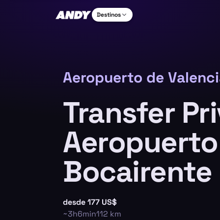
Destinos
Aeropuerto de Valenci
Transfer Pr
Aeropuerto 
Bocairente
desde
177 US$
~
3h6min
112
km