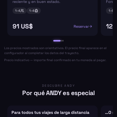
reciente y en buen estado.
Ford 
1–
4
1–
4
1–
6
91 US$
125
Reservar
Los precios mostrados son orientativos. El precio final aparece en el
configurador al completar los datos del trayecto.
Precio indicativo — importe final confirmado en tu moneda al pagar.
DESCUBRE ANDY
Por qué ANDY es especial
Para todos tus viajes de larga distancia
…O sol