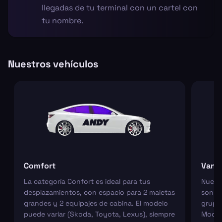
llegadas de tu terminal con un cartel con
tu nombre.
Nuestros vehículos
Comfort
Van
La categoría Confort es ideal para tus
Nuest
desplazamientos, con espacio para 2 maletas
son pe
grandes y 2 equipajes de cabina. El modelo
grupos
puede variar (Skoda, Toyota, Lexus), siempre
Model