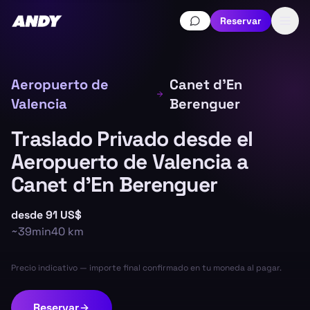
Reservar
Aeropuerto de
Canet d'En
Valencia
Berenguer
Traslado Privado desde el
Aeropuerto de Valencia a
Canet d'En Berenguer
desde
91 US$
~
39min
40
km
Precio indicativo — importe final confirmado en tu moneda al pagar.
Reservar