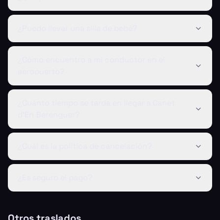
¿Puedo llevar una silla de bebé?
¿Cómo encuentro a mi conductor en el
aeropuerto?
¿Cuánto tiempo se tarda en llegar a Canet
d'En Berenguer?
¿Cuál es la política de cancelación?
¿Es seguro el pago?
Otros traslados