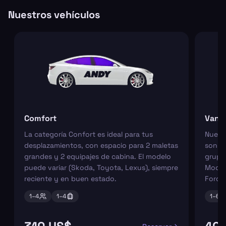
Nuestros vehículos
Comfort
Van
La categoría Confort es ideal para tus
Nuest
desplazamientos, con espacio para 2 maletas
son pe
grandes y 2 equipajes de cabina. El modelo
grupos
puede variar (Skoda, Toyota, Lexus), siempre
Model
reciente y en buen estado.
Ford 
1–
4
1–
4
1–
6