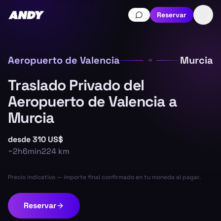
Reservar
Aeropuerto de Valencia
Murcia
Traslado Privado del
Aeropuerto de Valencia a
Murcia
desde
310 US$
~
2h6min
224
km
Precio indicativo — importe final confirmado en tu moneda al pagar.
Reservar