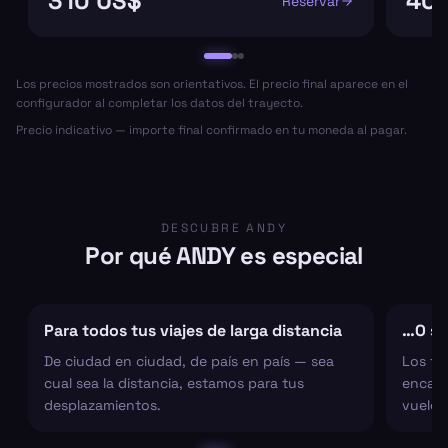
310 US$
404
Reservar
Los precios mostrados son orientativos. El precio final aparece en el
configurador al completar los datos del trayecto.
Precio indicativo — importe final confirmado en tu moneda al pagar.
DESCUBRE ANDY
Por qué ANDY es especial
Para todos tus viajes de larga distancia
…O sol
De ciudad en ciudad, de país en país — sea
Los tr
cual sea la distancia, estamos para tus
encarg
desplazamientos.
vuelo 