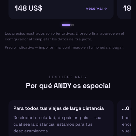
148 US$
199
Reservar
Los precios mostrados son orientativos. El precio final aparece en el
configurador al completar los datos del trayecto.
Precio indicativo — importe final confirmado en tu moneda al pagar.
DESCUBRE ANDY
Por qué ANDY es especial
Para todos tus viajes de larga distancia
…O sol
De ciudad en ciudad, de país en país — sea
Los tr
cual sea la distancia, estamos para tus
encarg
desplazamientos.
vuelo 