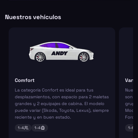
Nuestros vehículos
Comfort
Van
La categoría Confort es ideal para tus
Nuest
desplazamientos, con espacio para 2 maletas
son pe
grandes y 2 equipajes de cabina. El modelo
grupos
puede variar (Skoda, Toyota, Lexus), siempre
Model
reciente y en buen estado.
Ford 
1–
4
1–
4
1–
6