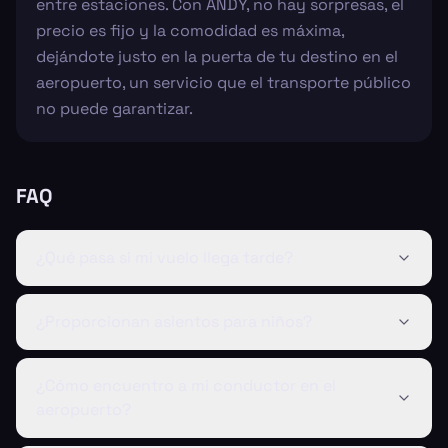
entre estaciones. Con ANDY, no hay sorpresas, el
precio es fijo y la comodidad es máxima,
dejándote justo en la puerta de tu destino en el
aeropuerto, un servicio que el transporte público
no puede garantizar.
FAQ
¿Qué pasa si mi vuelo llega tarde?
¿Proporcionan asientos para niños?
¿Cómo encuentro a mi conductor en el
aeropuerto?