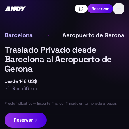
Reservar
Barcelona
Aeropuerto de Gerona
Traslado Privado desde
Barcelona al Aeropuerto de
Gerona
desde
148 US$
~
1h9min
88
km
Precio indicativo — importe final confirmado en tu moneda al pagar.
Reservar