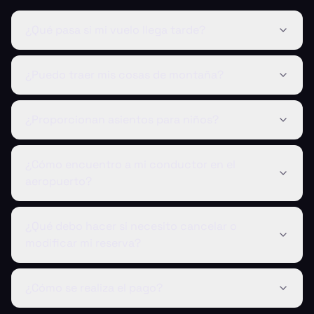
¿Qué pasa si mi vuelo llega tarde?
¿Puedo traer mis cosas de montaña?
¿Proporcionan asientos para niños?
¿Cómo encuentro a mi conductor en el
aeropuerto?
¿Qué debo hacer si necesito cancelar o
modificar mi reserva?
¿Cómo se realiza el pago?