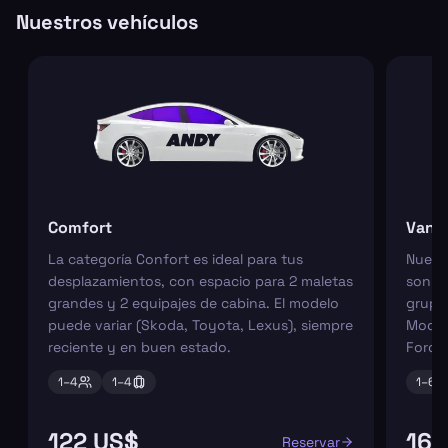
Nuestros vehículos
Comfort
Van
La categoría Confort es ideal para tus
Nuest
desplazamientos, con espacio para 2 maletas
son pe
grandes y 2 equipajes de cabina. El modelo
grupos
puede variar (Skoda, Toyota, Lexus), siempre
Model
reciente y en buen estado.
Ford 
1–
4
1–
4
1–
6
122 US$
165
Reservar