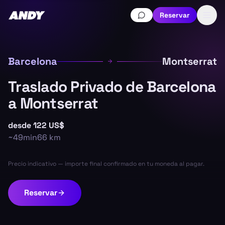
Reservar
Barcelona
Montserrat
Traslado Privado de Barcelona
a Montserrat
desde
122 US$
~
49min
66
km
Precio indicativo — importe final confirmado en tu moneda al pagar.
Reservar