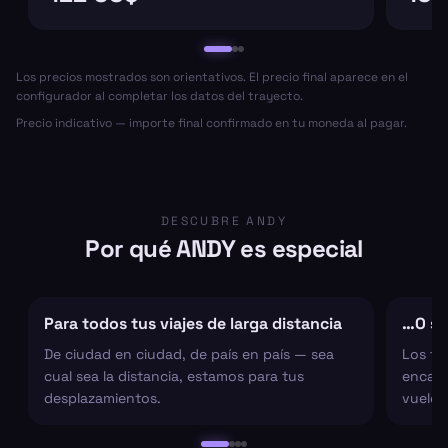
Los precios mostrados son orientativos. El precio final aparece en el
configurador al completar los datos del trayecto.
Precio indicativo — importe final confirmado en tu moneda al pagar.
DESCUBRE ANDY
Por qué ANDY es especial
Para todos tus viajes de larga distancia
…O sol
De ciudad en ciudad, de país en país — sea
Los tr
cual sea la distancia, estamos para tus
encarg
desplazamientos.
vuelo 