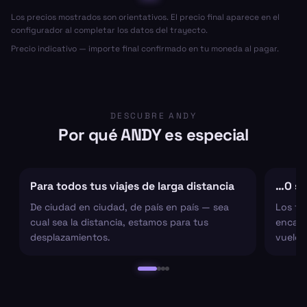
Los precios mostrados son orientativos. El precio final aparece en el
configurador al completar los datos del trayecto.
Precio indicativo — importe final confirmado en tu moneda al pagar.
DESCUBRE ANDY
Por qué ANDY es especial
Para todos tus viajes de larga distancia
…O sol
De ciudad en ciudad, de país en país — sea
Los tr
cual sea la distancia, estamos para tus
encarg
desplazamientos.
vuelo 