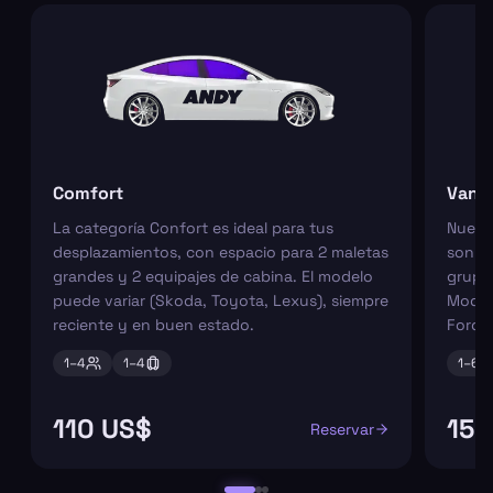
Comfort
Van
La categoría Confort es ideal para tus
Nuest
desplazamientos, con espacio para 2 maletas
son pe
grandes y 2 equipajes de cabina. El modelo
grupos
puede variar (Skoda, Toyota, Lexus), siempre
Model
reciente y en buen estado.
Ford 
1–
4
1–
4
1–
6
110 US$
150
Reservar