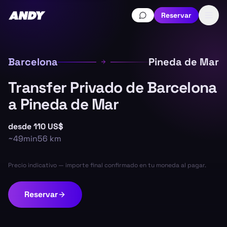
Reservar
Barcelona
Pineda de Mar
Transfer Privado de Barcelona
a Pineda de Mar
desde
110 US$
~
49min
56
km
Precio indicativo — importe final confirmado en tu moneda al pagar.
Reservar