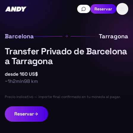
Reservar
Barcelona
Tarragona
Transfer Privado de Barcelona
a Tarragona
desde
160 US$
~
1h2min
98
km
Precio indicativo — importe final confirmado en tu moneda al pagar.
Reservar