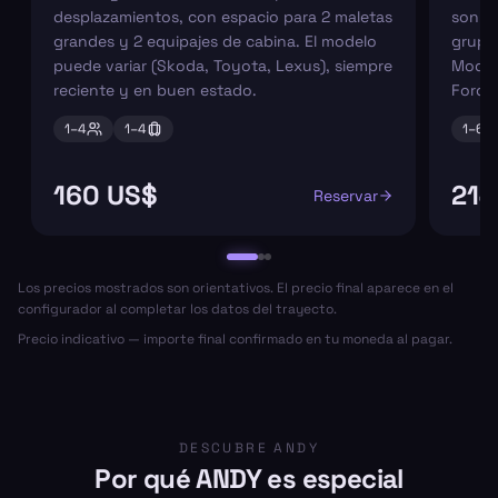
desplazamientos, con espacio para 2 maletas
son pe
grandes y 2 equipajes de cabina. El modelo
grupos
puede variar (Skoda, Toyota, Lexus), siempre
Model
reciente y en buen estado.
Ford 
1–
4
1–
4
1–
6
160 US$
214
Reservar
Los precios mostrados son orientativos. El precio final aparece en el
configurador al completar los datos del trayecto.
Precio indicativo — importe final confirmado en tu moneda al pagar.
DESCUBRE ANDY
Por qué ANDY es especial