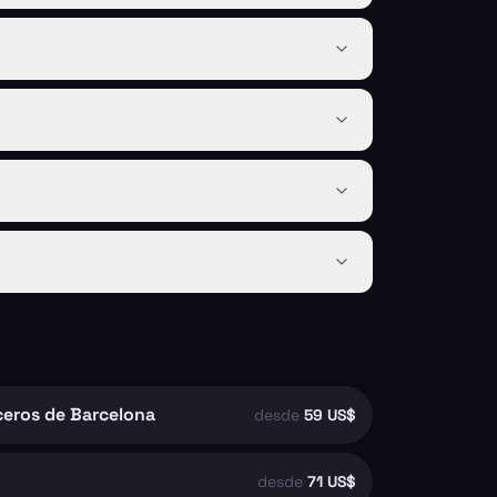
ceros de Barcelona
desde
59 US$
desde
71 US$