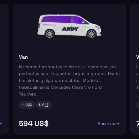
Van
V
Nuestras furgonetas recientes y cómodas son
L
perfectas para trayectos largos o grupos. Hasta
a
6 maletas y algunas mochilas. Modelos
m
habitualmente Mercedes Clase V o Ford
T
Tourneo.
1–
6
1–
6
594 US$
Reservar