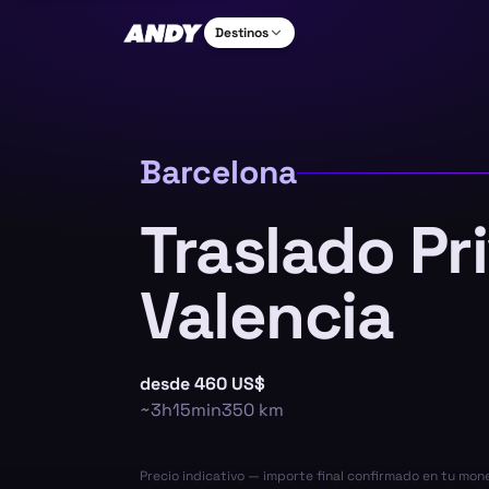
Destinos
Barcelona
Traslado Pr
Valencia
desde
460 US$
~
3h15min
350
km
Precio indicativo — importe final confirmado en tu mon