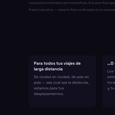
Los precios mostrados son orientativos. El precio final ap
Precio indicativo — importe final confirmado en tu moneda
Para todos tus viajes de
…O 
larga distancia
Los 
De ciudad en ciudad, de país en
estr
país — sea cual sea la distancia,
hora
estamos para tus
y tu
desplazamientos.