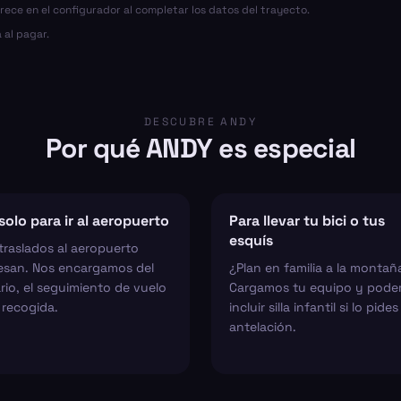
arece en el configurador al completar los datos del trayecto.
 al pagar.
DESCUBRE ANDY
Por qué ANDY es especial
solo para ir al aeropuerto
Para llevar tu bici o tus
esquís
traslados al aeropuerto
esan. Nos encargamos del
¿Plan en familia a la montañ
rio, el seguimiento de vuelo
Cargamos tu equipo y pod
 recogida.
incluir silla infantil si lo pide
antelación.