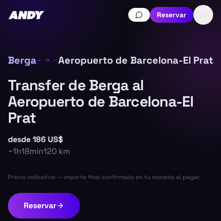
Reservar
Berga
Aeropuerto de Barcelona-El Prat
Transfer de Berga al
Aeropuerto de Barcelona-El
Prat
desde
186 US$
~
1h18min
120
km
Precio indicativo — importe final confirmado en tu moneda al pagar.
Reservar