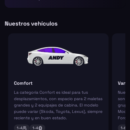
Nuestros vehículos
Comfort
Van
La categoría Confort es ideal para tus
Nuest
desplazamientos, con espacio para 2 maletas
son pe
grandes y 2 equipajes de cabina. El modelo
grupos
puede variar (Skoda, Toyota, Lexus), siempre
Model
reciente y en buen estado.
Ford 
1–
4
1–
4
1–
6