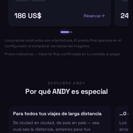
186 US$
246
Reservar
Los precios mostrados son orientativos. El precio final aparece en el
configurador al completar los datos del trayecto.
Precio indicativo — importe final confirmado en tu moneda al pagar.
DESCUBRE ANDY
Por qué ANDY es especial
Para todos tus viajes de larga distancia
…O sol
De ciudad en ciudad, de país en país — sea
Los tr
cual sea la distancia, estamos para tus
encarg