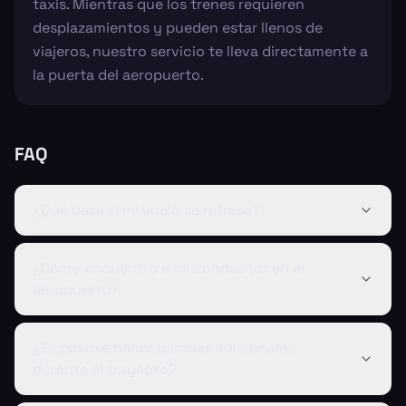
taxis. Mientras que los trenes requieren
desplazamientos y pueden estar llenos de
viajeros, nuestro servicio te lleva directamente a
la puerta del aeropuerto.
FAQ
¿Qué pasa si mi vuelo se retrasa?
¿Cómo encuentro a mi conductor en el
aeropuerto?
¿Es posible hacer paradas adicionales
durante el trayecto?