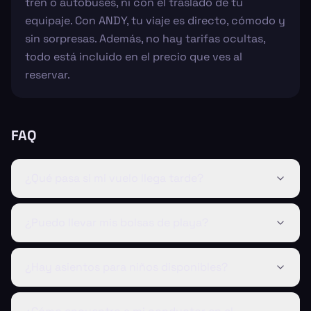
tren o autobuses, ni con el traslado de tu
equipaje. Con ANDY, tu viaje es directo, cómodo y
sin sorpresas. Además, no hay tarifas ocultas,
todo está incluido en el precio que ves al
reservar.
FAQ
¿Qué pasa si mi vuelo llega tarde?
¿Puedo llevar mis bolsas de playa?
¿Hay asientos para niños disponibles?