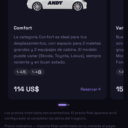
Comfort
Van
La categoría Confort es ideal para tus
Nuest
desplazamientos, con espacio para 2 maletas
son pe
grandes y 2 equipajes de cabina. El modelo
grupos
puede variar (Skoda, Toyota, Lexus), siempre
Model
reciente y en buen estado.
Ford 
1–
4
1–
4
1–
6
114 US$
156
Reservar
Los precios mostrados son orientativos. El precio final aparece en el
configurador al completar los datos del trayecto.
Precio indicativo — importe final confirmado en tu moneda al pagar.