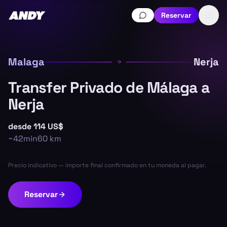
Reservar
Malaga
Nerja
Transfer Privado de Málaga a
Nerja
desde
114 US$
~
42min
60
km
Precio indicativo — importe final confirmado en tu moneda al pagar.
Reservar