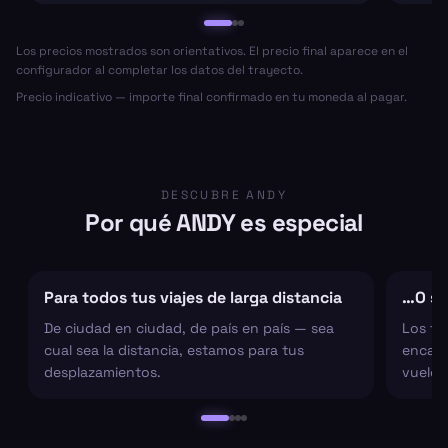
Los precios mostrados son orientativos. El precio final aparece en el
configurador al completar los datos del trayecto.
Precio indicativo — importe final confirmado en tu moneda al pagar.
DESCUBRE ANDY
Por qué ANDY es especial
Para todos tus viajes de larga distancia
…O sol
De ciudad en ciudad, de país en país — sea
Los tr
cual sea la distancia, estamos para tus
encarg
desplazamientos.
vuelo 