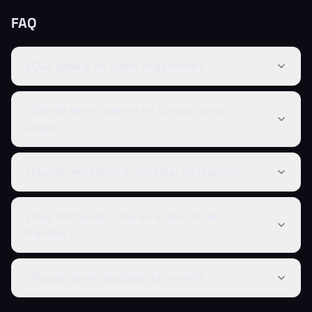
FAQ
¿Qué pasa si mi vuelo llega tarde?
¿Dónde se encuentra mi conductor al
llegar?
¿Puedo modificar o cancelar mi reserva?
¿Hay costos ocultos en el precio del
transfer?
¿Puedo llevar equipaje adicional?