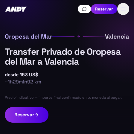
Reservar
Oropesa del Mar
Valencia
Transfer Privado de Oropesa
del Mar a Valencia
desde
153 US$
~
1h29min
92
km
Precio indicativo — importe final confirmado en tu moneda al pagar.
Reservar