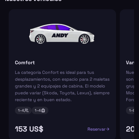
Comfort
Van
La categoría Confort es ideal para tus
Nuest
desplazamientos, con espacio para 2 maletas
son pe
grandes y 2 equipajes de cabina. El modelo
grupos
puede variar (Skoda, Toyota, Lexus), siempre
Model
reciente y en buen estado.
Ford 
1–
4
1–
4
1–
6
153 US$
204
Reservar