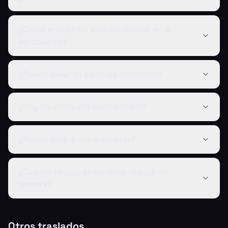
¿Cómo encuentro a mi conductor en el
aeropuerto?
¿Puedo llevar mi equipaje deportivo?
¿Hay un costo por cancelación?
¿Puedo traer a mis mascotas?
¿Cuánto tiempo antes debo realizar mi
reserva?
Otros traslados