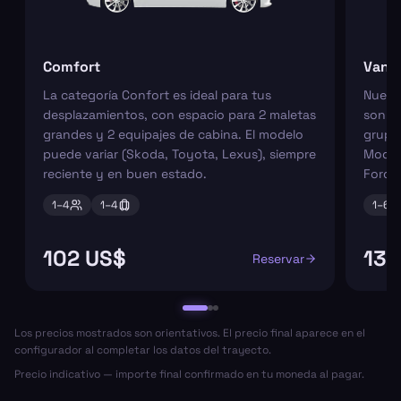
Comfort
Van
La categoría Confort es ideal para tus
Nuest
desplazamientos, con espacio para 2 maletas
son pe
grandes y 2 equipajes de cabina. El modelo
grupos
puede variar (Skoda, Toyota, Lexus), siempre
Model
reciente y en buen estado.
Ford 
1–
4
1–
4
1–
6
102 US$
139
Reservar
Los precios mostrados son orientativos. El precio final aparece en el
configurador al completar los datos del trayecto.
Precio indicativo — importe final confirmado en tu moneda al pagar.