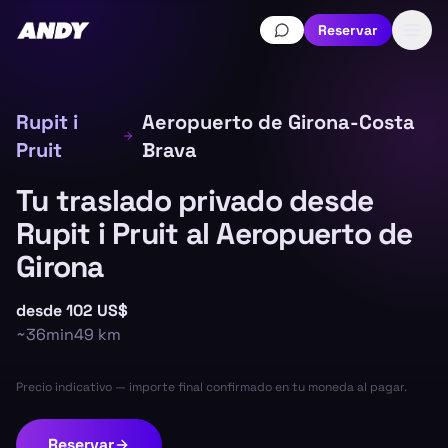
Reservar
Rupit i
Aeropuerto de Girona-Costa
Pruit
Brava
Tu traslado privado desde
Rupit i Pruit al Aeropuerto de
Girona
desde
102 US$
~
36min
49
km
Precio indicativo — importe final confirmado en tu moneda al pagar.
Reservar