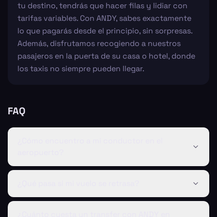
tu destino, tendrás que hacer filas y lidiar con
tarifas variables. Con ANDY, sabes exactamente
lo que pagarás desde el principio, sin sorpresas.
Además, disfrutamos recogiendo a nuestros
pasajeros en la puerta de su casa o hotel, donde
los taxis no siempre pueden llegar.
FAQ
¿Cómo encuentro a mi conductor en el
aeropuerto?
¿Qué pasa si mi vuelo se retrasa?
¿Cuánto cuesta un transfer con ANDY en