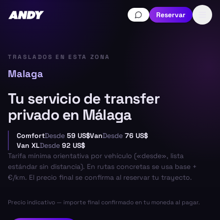
Reservar
TRASLADOS EN ESTA ZONA
Malaga
Tu servicio de transfer
privado en Málaga
Comfort
Desde
59 US$
Van
Desde
76 US$
Van XL
Desde
92 US$
Tarifa mínima orientativa por vehículo («desde», lista
estándar sin distancia). En rutas concretas se usa base +
€/km. El precio final se confirma al reservar tu trayecto.
Precio indicativo — importe final confirmado en tu moneda al pagar.