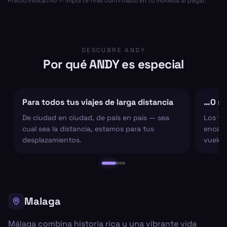
Precio indicativo — importe final confirmado en tu moneda al pagar.
DESCUBRE ANDY
Por qué ANDY es especial
Para todos tus viajes de larga distancia
…O sol
De ciudad en ciudad, de país en país — sea
Los tr
cual sea la distancia, estamos para tus
encarg
desplazamientos.
vuelo 
Malaga
Málaga combina historia rica y una vibrante vida