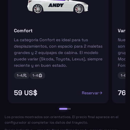
Comfort
Van
La categoría Confort es ideal para tus
Nuest
desplazamientos, con espacio para 2 maletas
son pe
grandes y 2 equipajes de cabina. El modelo
grupos
puede variar (Skoda, Toyota, Lexus), siempre
Model
reciente y en buen estado.
Ford 
1–
4
1–
4
1–
6
59 US$
76 
Reservar
Los precios mostrados son orientativos. El precio final aparece en el
configurador al completar los datos del trayecto.