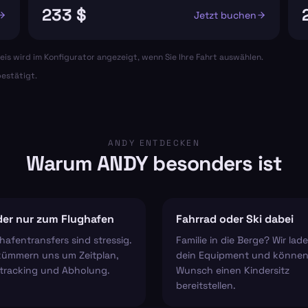
233 $
Jetzt buchen
eis wird im Konfigurator angezeigt, wenn Sie Ihre Fahrt auswählen.
estätigt.
ANDY ENTDECKEN
Warum ANDY besonders ist
er nur zum Flughafen
Fahrrad oder Ski dabei
hafentransfers sind stressig.
Familie in die Berge? Wir lad
kümmern uns um Zeitplan,
dein Equipment und können
tracking und Abholung.
Wunsch einen Kindersitz
bereitstellen.