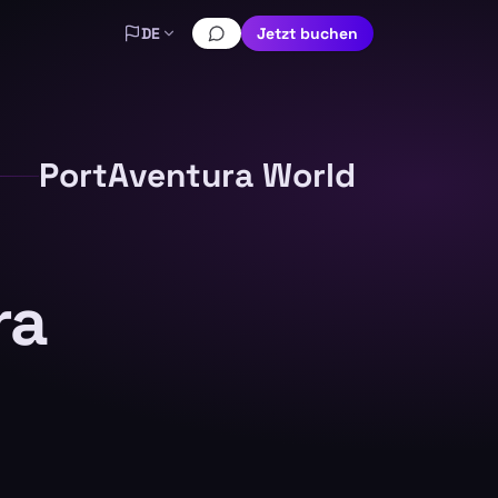
DE
Jetzt buchen
PortAventura World
ra