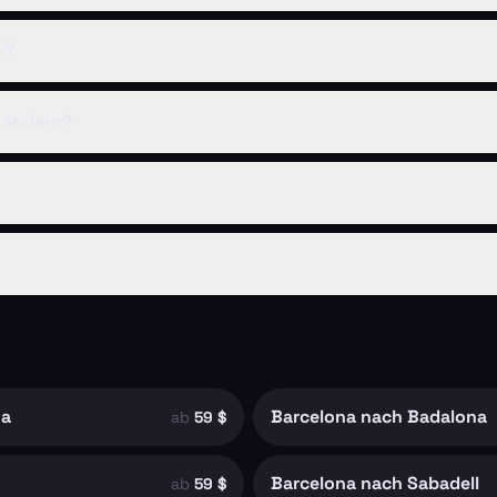
n?
 ändern?
na
Barcelona nach Badalona
ab
59 $
Barcelona nach Sabadell
ab
59 $