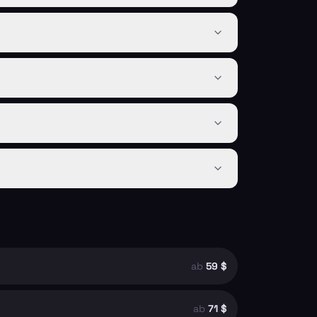
ab
59 $
ab
71 $