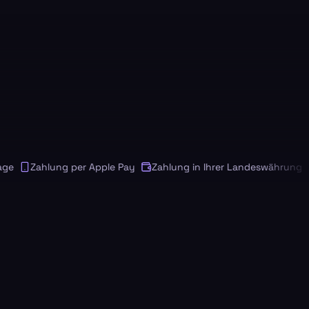
Zahlung per Apple Pay
Zahlung in Ihrer Landeswährung
An