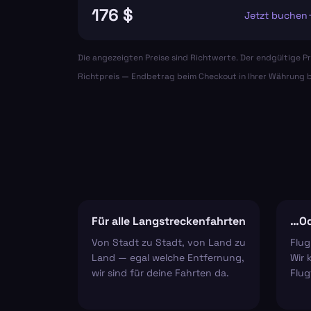
176 $
Jetzt buchen
Die angezeigten Preise sind Richtwerte. Der endgültige Pr
Richtpreis — Endbetrag beim Checkout in Ihrer Währung b
Für alle Langstreckenfahrten
…Od
Von Stadt zu Stadt, von Land zu
Flug
Land — egal welche Entfernung,
Wir 
wir sind für deine Fahrten da.
Flug