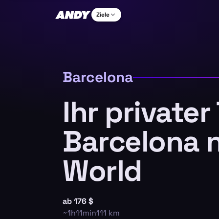
Ziele
Barcelona
Ihr privater
Barcelona 
World
ab
176 $
~
1h11min
111
km