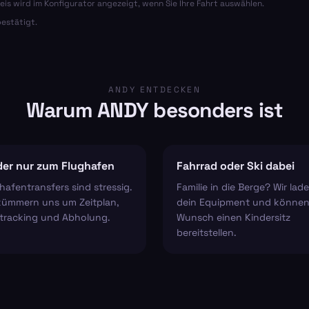
eis wird im Konfigurator angezeigt, wenn Sie Ihre Fahrt auswählen.
estätigt.
ANDY ENTDECKEN
Warum ANDY besonders ist
er nur zum Flughafen
Fahrrad oder Ski dabei
hafentransfers sind stressig.
Familie in die Berge? Wir lad
kümmern uns um Zeitplan,
dein Equipment und können
tracking und Abholung.
Wunsch einen Kindersitz
bereitstellen.