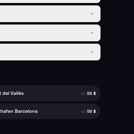
 del Vallès
ab
59 $
thafen Barcelona
ab
59 $