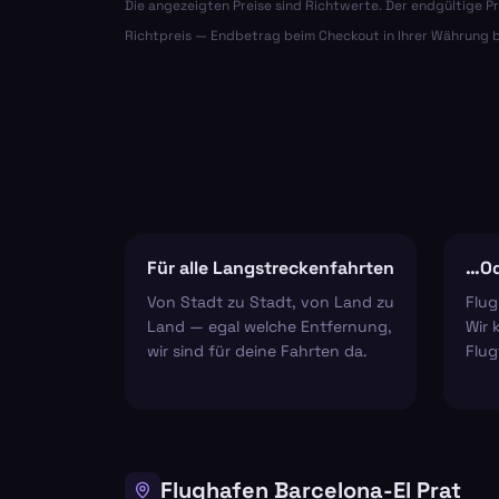
Die angezeigten Preise sind Richtwerte. Der endgültige Pr
Richtpreis — Endbetrag beim Checkout in Ihrer Währung b
Für alle Langstreckenfahrten
…Od
Von Stadt zu Stadt, von Land zu
Flug
Land — egal welche Entfernung,
Wir 
wir sind für deine Fahrten da.
Flug
Flughafen Barcelona-El Prat