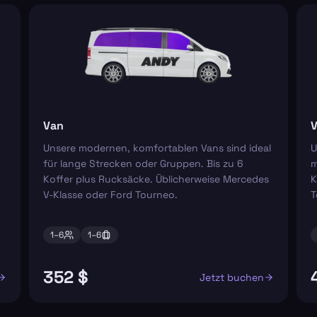
Van
V
Unsere modernen, komfortablen Vans sind ideal
U
für lange Strecken oder Gruppen. Bis zu 6
m
Koffer plus Rucksäcke. Üblicherweise Mercedes
K
V-Klasse oder Ford Tourneo.
T
1–
6
1–
6
352 $
Jetzt buchen