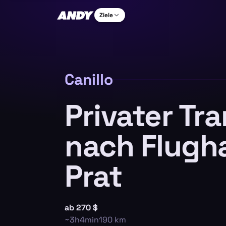
Ziele
Canillo
Privater Tra
nach Flugh
Prat
ab
270 $
~
3h4min
190
km