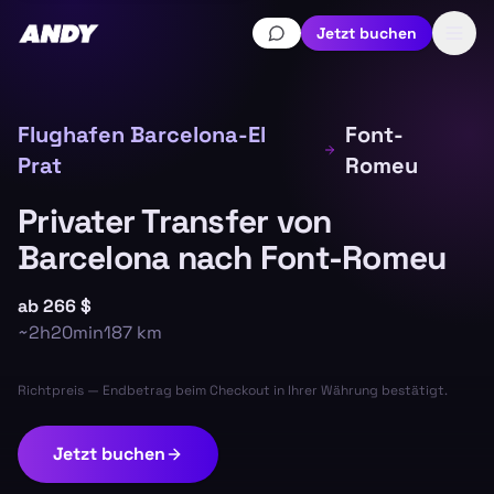
Jetzt buchen
Flughafen Barcelona-El
Font-
Prat
Romeu
Privater Transfer von
Barcelona nach Font-Romeu
ab
266 $
~
2h20min
187
km
Richtpreis — Endbetrag beim Checkout in Ihrer Währung bestätigt.
Jetzt buchen