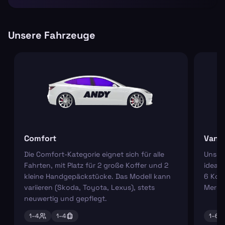
Unsere Fahrzeuge
Comfort
Van
Die Comfort-Kategorie eignet sich für alle
Unser
Fahrten, mit Platz für 2 große Koffer und 2
ideal 
kleine Handgepäckstücke. Das Modell kann
6 Koff
variieren (Skoda, Toyota, Lexus), stets
Merce
neuwertig und gepflegt.
1–
4
1–
4
1–
6