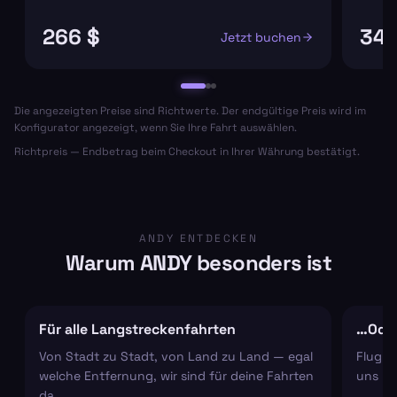
266 $
348
Jetzt buchen
Die angezeigten Preise sind Richtwerte. Der endgültige Preis wird im
Konfigurator angezeigt, wenn Sie Ihre Fahrt auswählen.
Richtpreis — Endbetrag beim Checkout in Ihrer Währung bestätigt.
ANDY ENTDECKEN
Warum ANDY besonders ist
Für alle Langstreckenfahrten
…Oder
Von Stadt zu Stadt, von Land zu Land — egal
Flugha
welche Entfernung, wir sind für deine Fahrten
uns um
da.