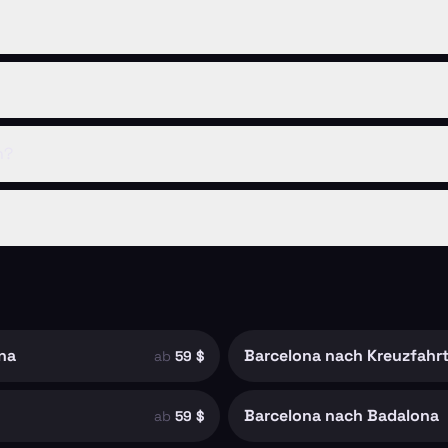
n?
na
Barcelona nach Kreuzfahr
ab
59 $
Barcelona nach Badalona
ab
59 $