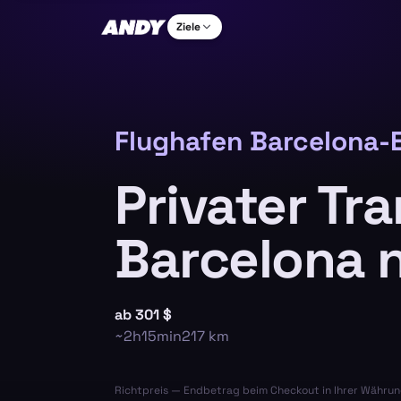
Ziele
Flughafen Barcelona-E
Privater Tr
Barcelona 
ab
301 $
~
2h15min
217
km
Richtpreis — Endbetrag beim Checkout in Ihrer Währun