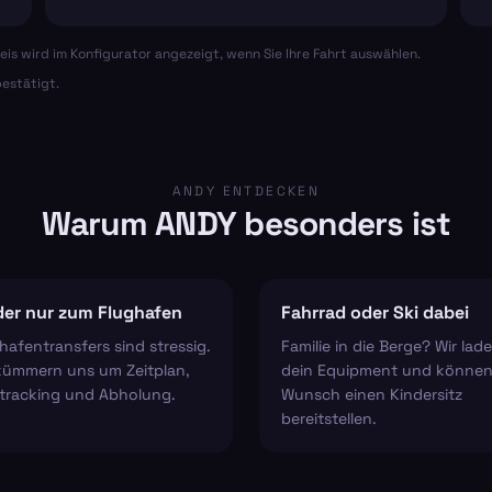
eis wird im Konfigurator angezeigt, wenn Sie Ihre Fahrt auswählen.
estätigt.
ANDY ENTDECKEN
Warum ANDY besonders ist
er nur zum Flughafen
Fahrrad oder Ski dabei
hafentransfers sind stressig.
Familie in die Berge? Wir lad
kümmern uns um Zeitplan,
dein Equipment und können
tracking und Abholung.
Wunsch einen Kindersitz
bereitstellen.