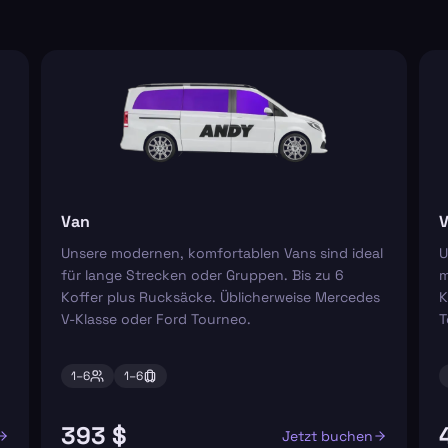
Van
V
Unsere modernen, komfortablen Vans sind ideal
U
für lange Strecken oder Gruppen. Bis zu 6
m
Koffer plus Rucksäcke. Üblicherweise Mercedes
K
V-Klasse oder Ford Tourneo.
T
1–
6
1–
6
393 $
Jetzt buchen