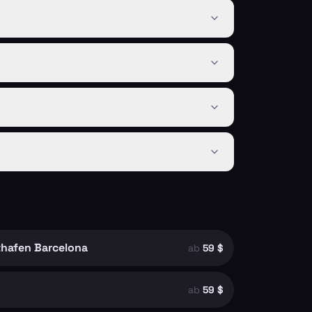
thafen Barcelona
ab
59 $
ab
59 $