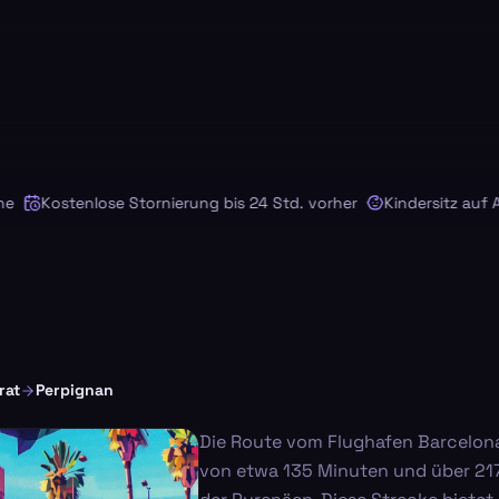
Kostenlose Stornierung bis 24 Std. vorher
Kindersitz auf Anfr
rat
Perpignan
Die Route vom Flughafen Barcelona
von etwa 135 Minuten und über 217