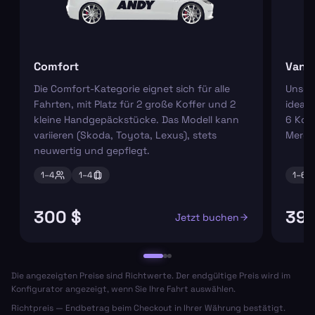
Comfort
Van
Die Comfort-Kategorie eignet sich für alle
Unser
Fahrten, mit Platz für 2 große Koffer und 2
ideal 
kleine Handgepäckstücke. Das Modell kann
6 Koff
variieren (Skoda, Toyota, Lexus), stets
Merce
neuwertig und gepflegt.
1–
4
1–
4
1–
6
300 $
392
Jetzt buchen
Die angezeigten Preise sind Richtwerte. Der endgültige Preis wird im
Konfigurator angezeigt, wenn Sie Ihre Fahrt auswählen.
Richtpreis — Endbetrag beim Checkout in Ihrer Währung bestätigt.