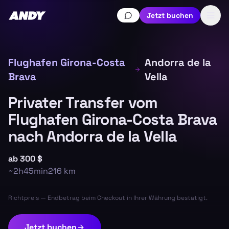
Jetzt buchen
Flughafen Girona-Costa
Andorra de la
Brava
Vella
Privater Transfer vom
Flughafen Girona-Costa Brava
nach Andorra de la Vella
ab
300 $
~
2h45min
216
km
Richtpreis — Endbetrag beim Checkout in Ihrer Währung bestätigt.
Jetzt buchen