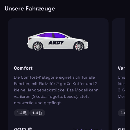
Unsere Fahrzeuge
Comfort
Van
Die Comfort-Kategorie eignet sich für alle
Unser
Fahrten, mit Platz für 2 große Koffer und 2
ideal 
kleine Handgepäckstücke. Das Modell kann
6 Koff
variieren (Skoda, Toyota, Lexus), stets
Merce
neuwertig und gepflegt.
1–
4
1–
4
1–
6