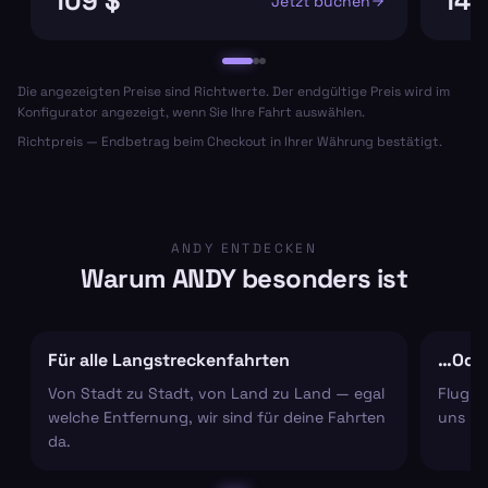
109 $
148
Jetzt buchen
Die angezeigten Preise sind Richtwerte. Der endgültige Preis wird im
Konfigurator angezeigt, wenn Sie Ihre Fahrt auswählen.
Richtpreis — Endbetrag beim Checkout in Ihrer Währung bestätigt.
ANDY ENTDECKEN
Warum ANDY besonders ist
Für alle Langstreckenfahrten
…Oder
Von Stadt zu Stadt, von Land zu Land — egal
Flugha
welche Entfernung, wir sind für deine Fahrten
uns um
da.