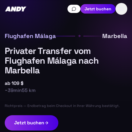
Jetzt buchen
Flughafen Málaga
Marbella
Privater Transfer vom
Flughafen Málaga nach
Marbella
ab
109 $
~
39min
55
km
Richtpreis — Endbetrag beim Checkout in Ihrer Währung bestätigt.
Jetzt buchen