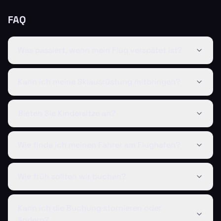
FAQ
Was passiert, wenn mein Flug verspätet ist?
Kann ich meine Skiausrüstung mitbringen?
Bieten Sie Kindersitze an?
Wie finde ich meinen Fahrer am Flughafen?
Wie früh sollten wir buchen?
Kann ich die Buchung stornieren oder
ändern?