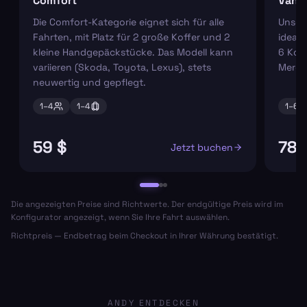
Comfort
Van
Die Comfort-Kategorie eignet sich für alle
Unser
Fahrten, mit Platz für 2 große Koffer und 2
ideal 
kleine Handgepäckstücke. Das Modell kann
6 Koff
variieren (Skoda, Toyota, Lexus), stets
Merce
neuwertig und gepflegt.
1–
4
1–
4
1–
6
59 $
78 
Jetzt buchen
Die angezeigten Preise sind Richtwerte. Der endgültige Preis wird im
Konfigurator angezeigt, wenn Sie Ihre Fahrt auswählen.
Richtpreis — Endbetrag beim Checkout in Ihrer Währung bestätigt.
ANDY ENTDECKEN