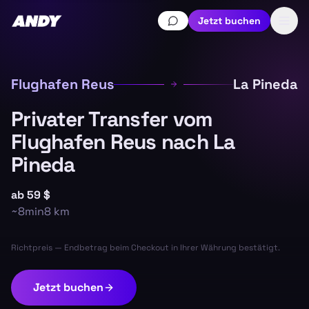
Jetzt buchen
Flughafen Reus
La Pineda
Privater Transfer vom
Flughafen Reus nach La
Pineda
ab
59 $
~
8min
8
km
Richtpreis — Endbetrag beim Checkout in Ihrer Währung bestätigt.
Jetzt buchen