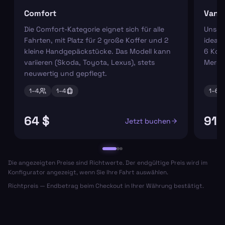
Comfort
Van
Die Comfort-Kategorie eignet sich für alle
Unser
Fahrten, mit Platz für 2 große Koffer und 2
ideal 
kleine Handgepäckstücke. Das Modell kann
6 Koff
variieren (Skoda, Toyota, Lexus), stets
Merce
neuwertig und gepflegt.
1–
4
1–
4
1–
6
64 $
91 
Jetzt buchen
Die angezeigten Preise sind Richtwerte. Der endgültige Preis wird im
Konfigurator angezeigt, wenn Sie Ihre Fahrt auswählen.
Richtpreis — Endbetrag beim Checkout in Ihrer Währung bestätigt.