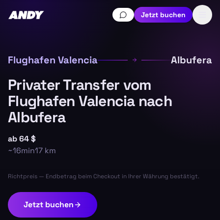
Jetzt buchen
Flughafen Valencia
Albufera
Privater Transfer vom
Flughafen Valencia nach
Albufera
ab
64 $
~
16min
17
km
Richtpreis — Endbetrag beim Checkout in Ihrer Währung bestätigt.
Jetzt buchen