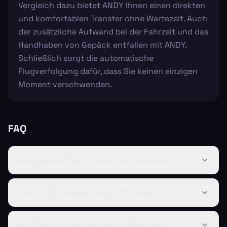
Vergleich dazu bietet ANDY Ihnen einen direkten
und komfortablen Transfer ohne Wartezeit. Auch
der zusätzliche Aufwand bei der Fahrzeit und das
Handhaben von Gepäck entfallen mit ANDY.
Schließlich sorgt die automatische
Flugverfolgung dafür, dass Sie keinen einzigen
Moment verschwenden.
FAQ
Was passiert, wenn mein Flug verspätet ist?
Kann ich Kinderautositz mitbringen?
Wie finde ich den Fahrer am Flughafen?