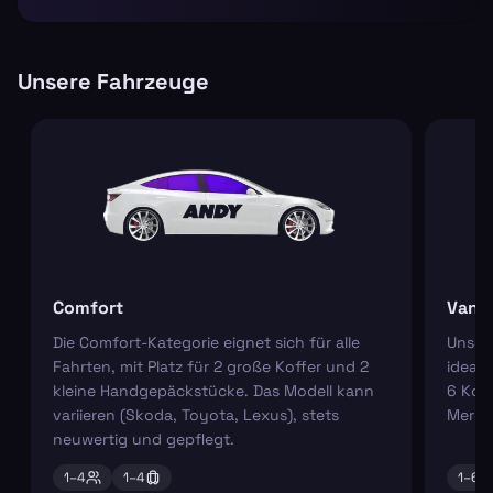
Unsere Fahrzeuge
Comfort
Van
Die Comfort-Kategorie eignet sich für alle
Unser
Fahrten, mit Platz für 2 große Koffer und 2
ideal 
kleine Handgepäckstücke. Das Modell kann
6 Koff
variieren (Skoda, Toyota, Lexus), stets
Merce
neuwertig und gepflegt.
1–
4
1–
4
1–
6