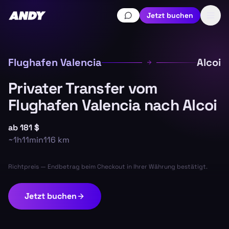
Jetzt buchen
Flughafen Valencia
Alcoi
Privater Transfer vom
Flughafen Valencia nach Alcoi
ab
181 $
~
1h11min
116
km
Richtpreis — Endbetrag beim Checkout in Ihrer Währung bestätigt.
Jetzt buchen