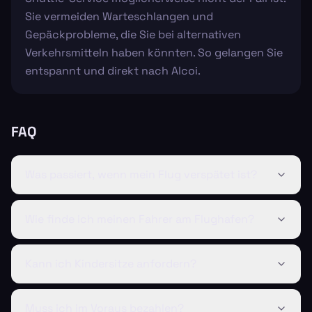
Sie vermeiden Warteschlangen und
Gepäckprobleme, die Sie bei alternativen
Verkehrsmitteln haben könnten. So gelangen Sie
entspannt und direkt nach Alcoi.
FAQ
Was passiert, wenn mein Flug verspätet ist?
Wie finde ich meinen Fahrer am Flughafen?
Kann ich Kindersitze anfordern?
Muss ich im Voraus bezahlen?