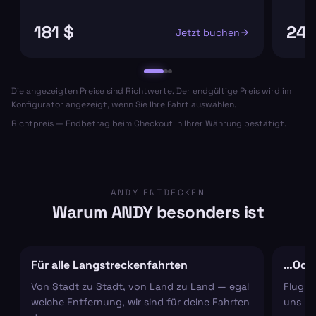
181 $
241
Jetzt buchen
Die angezeigten Preise sind Richtwerte. Der endgültige Preis wird im
Konfigurator angezeigt, wenn Sie Ihre Fahrt auswählen.
Richtpreis — Endbetrag beim Checkout in Ihrer Währung bestätigt.
ANDY ENTDECKEN
Warum ANDY besonders ist
Für alle Langstreckenfahrten
…Oder
Von Stadt zu Stadt, von Land zu Land — egal
Flugha
welche Entfernung, wir sind für deine Fahrten
uns um