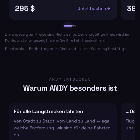
295 $
384
Jetzt buchen
Die angezeigten Preise sind Richtwerte. Der endgültige Preis wird im
Konfigurator angezeigt, wenn Sie Ihre Fahrt auswählen.
Richtpreis — Endbetrag beim Checkout in Ihrer Währung bestätigt.
ANDY ENTDECKEN
Warum ANDY besonders ist
Für alle Langstreckenfahrten
…Oder
Von Stadt zu Stadt, von Land zu Land — egal
Flugha
welche Entfernung, wir sind für deine Fahrten
uns um
da.