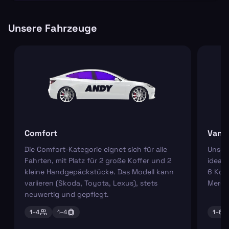
Unsere Fahrzeuge
Comfort
Van
Die Comfort-Kategorie eignet sich für alle
Unser
Fahrten, mit Platz für 2 große Koffer und 2
ideal 
kleine Handgepäckstücke. Das Modell kann
6 Koff
variieren (Skoda, Toyota, Lexus), stets
Merce
neuwertig und gepflegt.
1–
4
1–
4
1–
6