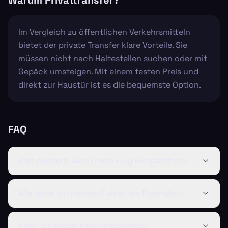
Warum Privattransfer?
Im Vergleich zu öffentlichen Verkehrsmitteln
bietet der private Transfer klare Vorteile. Sie
müssen nicht nach Haltestellen suchen oder mit
Gepäck umsteigen. Mit einem festen Preis und
direkt zur Haustür ist es die bequemste Option.
FAQ
Was passiert, wenn mein Flug verspätet ist?
Wie finde ich meinen Fahrer am Flughafen?
Kann ich Kindersitze mitbringen?