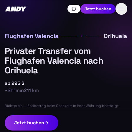
Jetzt buchen
Flughafen Valencia
Orihuela
Privater Transfer vom
Flughafen Valencia nach
Orihuela
ab
295 $
~
2h1min
211
km
Richtpreis — Endbetrag beim Checkout in Ihrer Währung bestätigt.
Jetzt buchen