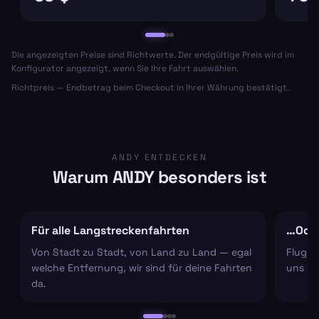
Die angezeigten Preise sind Richtwerte. Der endgültige Preis wird im
Konfigurator angezeigt, wenn Sie Ihre Fahrt auswählen.
Richtpreis — Endbetrag beim Checkout in Ihrer Währung bestätigt.
ANDY ENTDECKEN
Warum ANDY besonders ist
Für alle Langstreckenfahrten
…Oder
Von Stadt zu Stadt, von Land zu Land — egal
Flugha
welche Entfernung, wir sind für deine Fahrten
uns um
da.