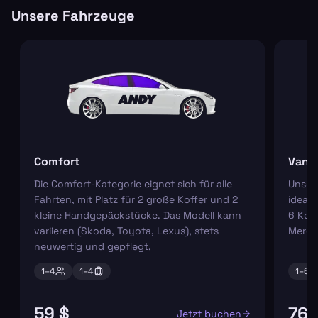
Unsere Fahrzeuge
Comfort
Van
Die Comfort-Kategorie eignet sich für alle
Unser
Fahrten, mit Platz für 2 große Koffer und 2
ideal 
kleine Handgepäckstücke. Das Modell kann
6 Koff
variieren (Skoda, Toyota, Lexus), stets
Merce
neuwertig und gepflegt.
1–
4
1–
4
1–
6
59 $
76 
Jetzt buchen