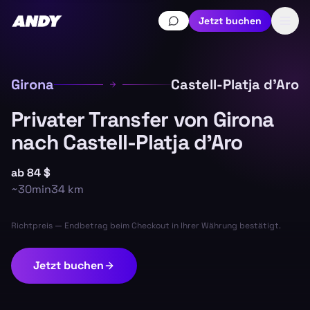
Jetzt buchen
Girona
Castell-Platja d'Aro
Privater Transfer von Girona
nach Castell-Platja d'Aro
ab
84 $
~
30min
34
km
Richtpreis — Endbetrag beim Checkout in Ihrer Währung bestätigt.
Jetzt buchen