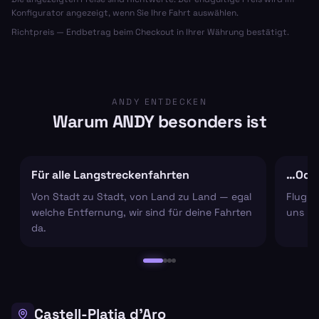
Konfigurator angezeigt, wenn Sie Ihre Fahrt auswählen.
Richtpreis — Endbetrag beim Checkout in Ihrer Währung bestätigt.
ANDY ENTDECKEN
Warum ANDY besonders ist
Für alle Langstreckenfahrten
…Oder
Von Stadt zu Stadt, von Land zu Land — egal
Flugha
welche Entfernung, wir sind für deine Fahrten
uns um
da.
Castell-Platja d'Aro