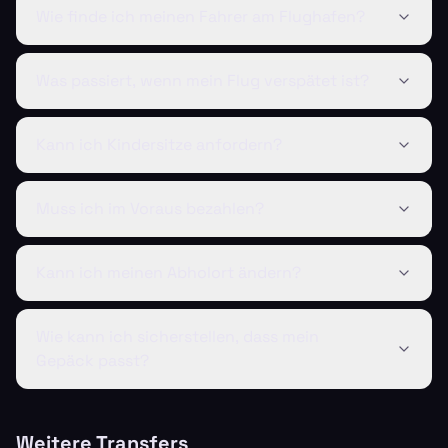
Wie finde ich meinen Fahrer am Flughafen?
Was passiert, wenn mein Flug verspätet ist?
Kann ich Kindersitze anfordern?
Muss ich im Voraus bezahlen?
Kann ich meinen Abholort ändern?
Wie kann ich sicherstellen, dass mein
Gepäck passt?
Weitere Transfers