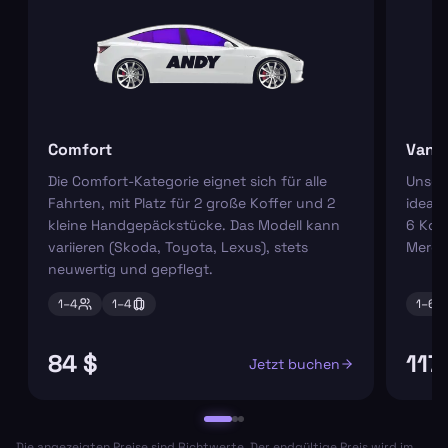
Comfort
Van
Die Comfort-Kategorie eignet sich für alle
Unser
Fahrten, mit Platz für 2 große Koffer und 2
ideal 
kleine Handgepäckstücke. Das Modell kann
6 Koff
variieren (Skoda, Toyota, Lexus), stets
Merce
neuwertig und gepflegt.
1–
4
1–
4
1–
6
84 $
117
Jetzt buchen
Die angezeigten Preise sind Richtwerte. Der endgültige Preis wird im