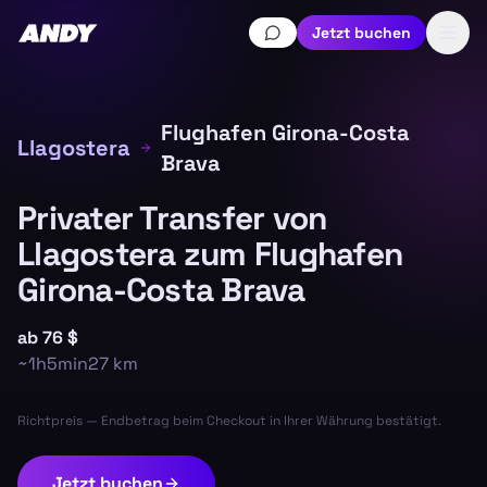
Jetzt buchen
Flughafen Girona-Costa
Llagostera
Brava
Privater Transfer von
Llagostera zum Flughafen
Girona-Costa Brava
ab
76 $
~
1h5min
27
km
Richtpreis — Endbetrag beim Checkout in Ihrer Währung bestätigt.
Jetzt buchen