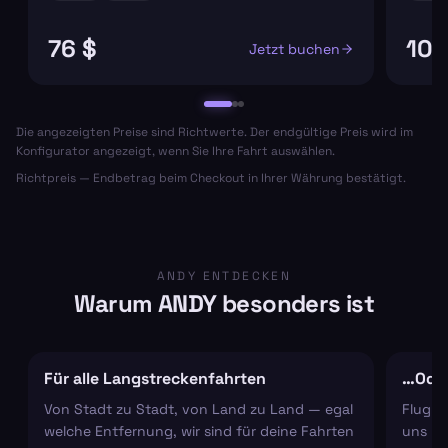
76 $
106
Jetzt buchen
Die angezeigten Preise sind Richtwerte. Der endgültige Preis wird im
Konfigurator angezeigt, wenn Sie Ihre Fahrt auswählen.
Richtpreis — Endbetrag beim Checkout in Ihrer Währung bestätigt.
ANDY ENTDECKEN
Warum ANDY besonders ist
Für alle Langstreckenfahrten
…Oder
Von Stadt zu Stadt, von Land zu Land — egal
Flugha
welche Entfernung, wir sind für deine Fahrten
uns um