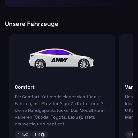
Unsere Fahrzeuge
Comfort
Van
Die Comfort-Kategorie eignet sich für alle
Unser
Fahrten, mit Platz für 2 große Koffer und 2
ideal 
kleine Handgepäckstücke. Das Modell kann
6 Koff
variieren (Skoda, Toyota, Lexus), stets
Merce
neuwertig und gepflegt.
1–
4
1–
4
1–
6