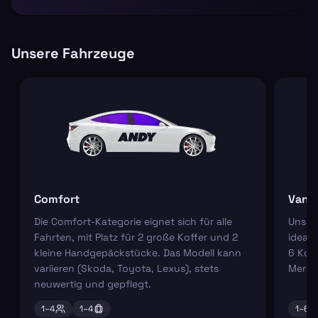
Unsere Fahrzeuge
Comfort
Van
Die Comfort-Kategorie eignet sich für alle
Unser
Fahrten, mit Platz für 2 große Koffer und 2
ideal 
kleine Handgepäckstücke. Das Modell kann
6 Koff
variieren (Skoda, Toyota, Lexus), stets
Merce
neuwertig und gepflegt.
1–
4
1–
4
1–
6