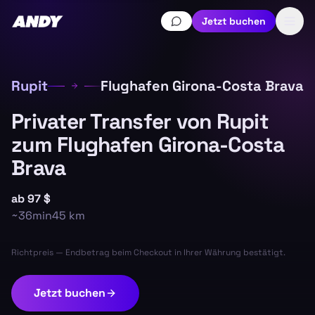
Jetzt buchen
Rupit
Flughafen Girona-Costa Brava
Privater Transfer von Rupit
zum Flughafen Girona-Costa
Brava
ab
97 $
~
36min
45
km
Richtpreis — Endbetrag beim Checkout in Ihrer Währung bestätigt.
Jetzt buchen