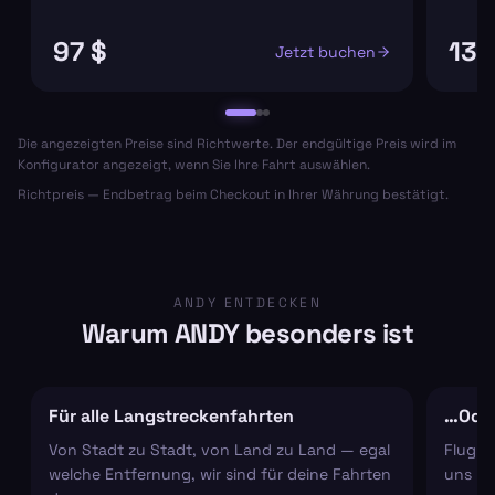
97 $
133
Jetzt buchen
Die angezeigten Preise sind Richtwerte. Der endgültige Preis wird im
Konfigurator angezeigt, wenn Sie Ihre Fahrt auswählen.
Richtpreis — Endbetrag beim Checkout in Ihrer Währung bestätigt.
ANDY ENTDECKEN
Warum ANDY besonders ist
Für alle Langstreckenfahrten
…Oder
Von Stadt zu Stadt, von Land zu Land — egal
Flugha
welche Entfernung, wir sind für deine Fahrten
uns um