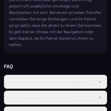
jedoch oft zusätzliche Umstiege und
Wartezeiten mit sich. Bei einem privaten Transfer
vermeiden Sie lange Schlangen, und Ihr Fahrer
sorgt dafür, dass Sie direkt zu Ihrem Ziel kommen.
Es gibt keinen Stress mit der Navigation oder
dem Gepäck, da Ihr Fahrer bereit ist, Ihnen zu
helfen.
FAQ
Was passiert, wenn mein Flug verspätet ist?
Kann ich meine Skier mitbringen?