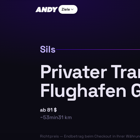
Ziele
Sils
Privater Tr
Flughafen 
ab
81 $
~
53min
31
km
Richtpreis — Endbetrag beim Checkout in Ihrer Währun