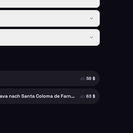
ab
59 $
Flughafen Girona-Costa Brava nach Santa Coloma de Farners
ab
63 $