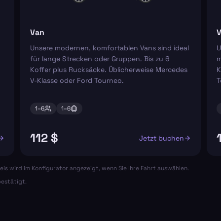
Van
V
Unsere modernen, komfortablen Vans sind ideal
U
für lange Strecken oder Gruppen. Bis zu 6
m
Koffer plus Rucksäcke. Üblicherweise Mercedes
K
V-Klasse oder Ford Tourneo.
T
1–
6
1–
6
112 $
Jetzt buchen
eis wird im Konfigurator angezeigt, wenn Sie Ihre Fahrt auswählen.
estätigt.