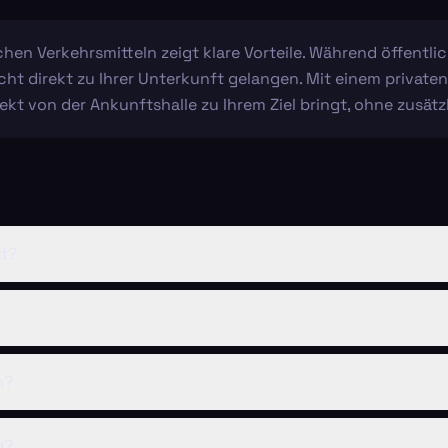
ichen Verkehrsmitteln zeigt klare Vorteile. Während öffentli
t direkt zu Ihrer Unterkunft gelangen. Mit einem privaten 
rekt von der Ankunftshalle zu Ihrem Ziel bringt, ohne zusätz
st?
n?
g?