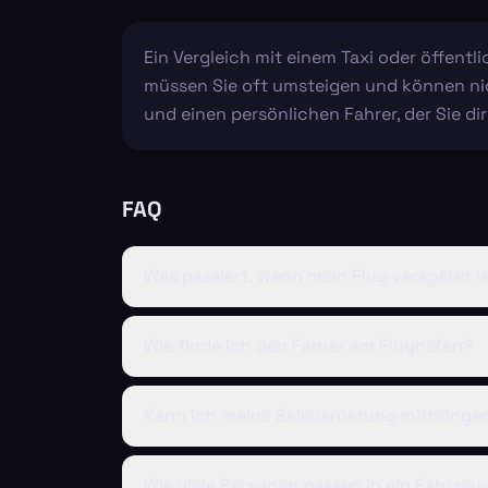
Ein Vergleich mit einem Taxi oder öffentl
müssen Sie oft umsteigen und können nich
und einen persönlichen Fahrer, der Sie di
FAQ
Was passiert, wenn mein Flug verspätet i
Wie finde ich den Fahrer am Flughafen?
Kann ich meine Skiausrüstung mitbringe
Wie viele Personen passen in ein Fahrzeu