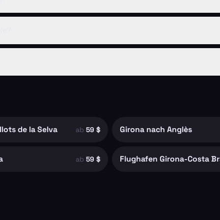
ie?
ots de la Selva
Girona nach Anglès
ab
59 $
a
ab
59 $