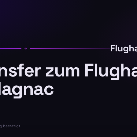
Flugh
ansfer zum Flugh
lagnac
g bestätigt.