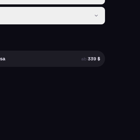
asa
ab
339 $