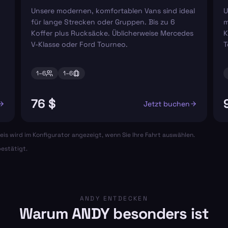
Unsere modernen, komfortablen Vans sind ideal
U
für lange Strecken oder Gruppen. Bis zu 6
m
Koffer plus Rucksäcke. Üblicherweise Mercedes
K
V-Klasse oder Ford Tourneo.
T
1–
6
1–
6
76 $
Jetzt buchen
eis wird im Konfigurator angezeigt, wenn Sie Ihre Fahrt auswählen.
estätigt.
ANDY ENTDECKEN
Warum ANDY besonders ist