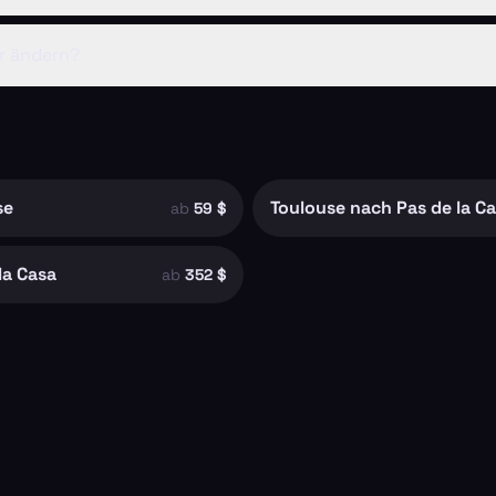
r ändern?
se
Toulouse nach Pas de la C
ab
59 $
la Casa
ab
352 $