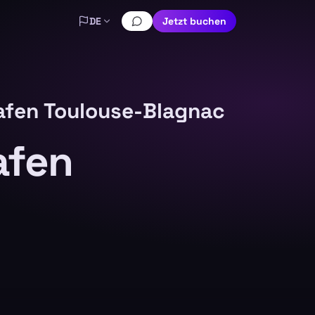
DE
Jetzt buchen
afen Toulouse-Blagnac
afen