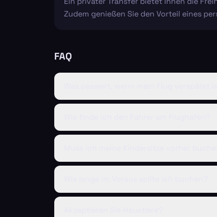
Ein privater Transfer bietet Ihnen die Fr
Zudem genießen Sie den Vorteil eines pers
FAQ
Was passiert, wenn mein Flug verspätet i
Wie finde ich den Fahrer am Flughafen?
Muss ich meine Kindersitze vorher buch
Wie lange im Voraus sollte ich buchen?
Akzeptieren Sie Haustiere?