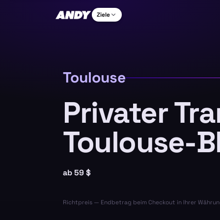
Ziele
Toulouse
Privater Tr
Toulouse-B
ab
59 $
Richtpreis — Endbetrag beim Checkout in Ihrer Währun