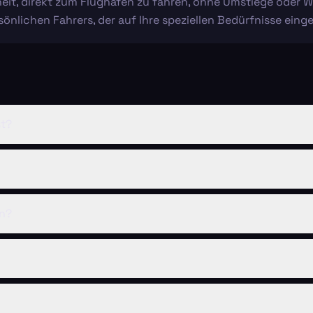
eiheit, direkt zum Flughafen zu fahren, ohne Umstiege oder W
önlichen Fahrers, der auf Ihre speziellen Bedürfnisse einge
st?
en?