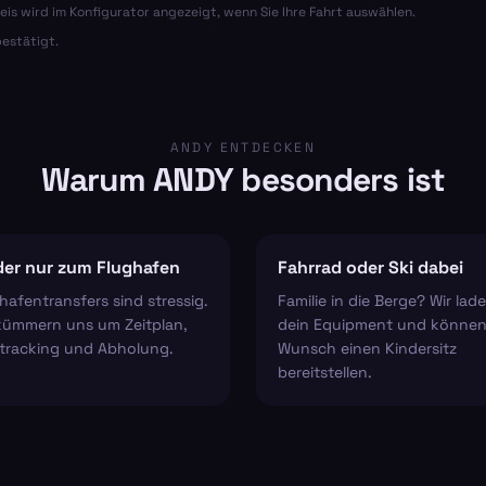
eis wird im Konfigurator angezeigt, wenn Sie Ihre Fahrt auswählen.
estätigt.
ANDY ENTDECKEN
Warum ANDY besonders ist
er nur zum Flughafen
Fahrrad oder Ski dabei
hafentransfers sind stressig.
Familie in die Berge? Wir lad
kümmern uns um Zeitplan,
dein Equipment und können
tracking und Abholung.
Wunsch einen Kindersitz
bereitstellen.