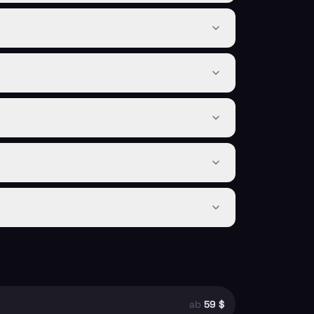
ab
59 $