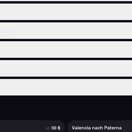
n?
estellen?
Valencia nach Paterna
ab
59 $