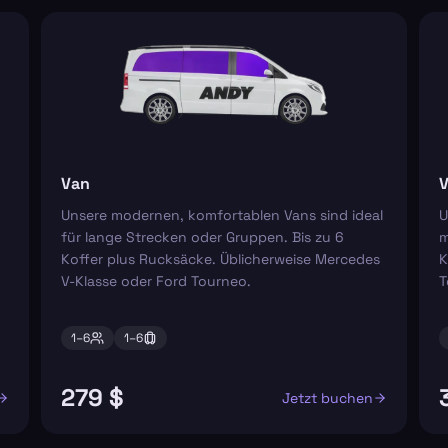
Van
V
Unsere modernen, komfortablen Vans sind ideal
U
für lange Strecken oder Gruppen. Bis zu 6
m
Koffer plus Rucksäcke. Üblicherweise Mercedes
K
V-Klasse oder Ford Tourneo.
T
1–
6
1–
6
279 $
Jetzt buchen