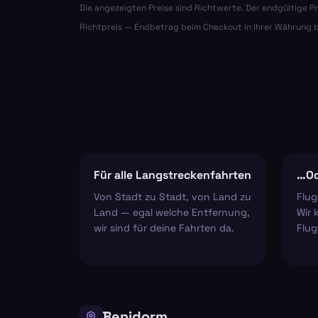
Die angezeigten Preise sind Richtwerte. Der endgültige Pr
Richtpreis — Endbetrag beim Checkout in Ihrer Währung b
Für alle Langstreckenfahrten
…Od
Von Stadt zu Stadt, von Land zu
Flug
Land — egal welche Entfernung,
Wir 
wir sind für deine Fahrten da.
Flug
Benidorm