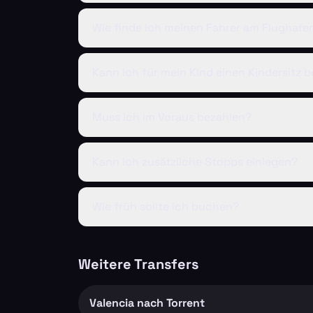
Wie finde ich meinen Fahrer am Flughafe
Kann ich für mein Kind einen Kindersitz b
Muss ich im Voraus bezahlen?
Kann ich zusätzliche Stopps einlegen?
Wie früh sollte ich buchen?
Weitere Transfers
Valencia nach Torrent