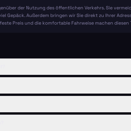
gegenüber der Nutzung des öffentlichen Verkehrs. Sie verme
l Gepäck. Außerdem bringen wir Sie direkt zu Ihrer Adress
r feste Preis und die komfortable Fahrweise machen diesen 
st?
n?