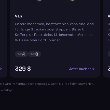
Van
V
Unsere modernen, komfortablen Vans sind ideal
U
für lange Strecken oder Gruppen. Bis zu 6
m
Koffer plus Rucksäcke. Üblicherweise Mercedes
K
V-Klasse oder Ford Tourneo.
T
1–
6
1–
6
329 $
Jetzt buchen
eis wird im Konfigurator angezeigt, wenn Sie Ihre Fahrt auswählen.
estätigt.