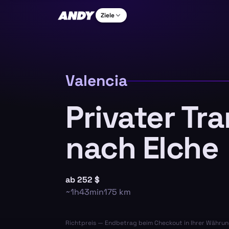
Ziele
Valencia
Privater Tr
nach Elche
ab
252 $
~
1h43min
175
km
Richtpreis — Endbetrag beim Checkout in Ihrer Währun