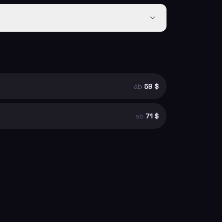
ab
59 $
ab
71 $