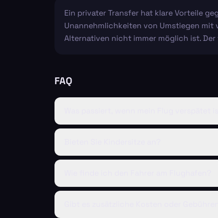
Ein privater Transfer hat klare Vorteile 
Unannehmlichkeiten von Umstiegen mit vie
Alternativen nicht immer möglich ist. De
FAQ
Was passiert, wenn mein Flug verspätet i
Bieten Sie Kindersitze an?
Wie finde ich den Fahrer am Flughafen?
Gibt es zusätzliche Kosten oder Gebühre