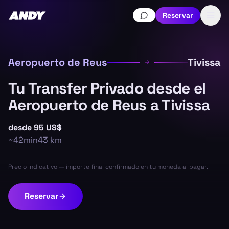
Reservar
Aeropuerto de Reus
Tivissa
Tu Transfer Privado desde el
Aeropuerto de Reus a Tivissa
desde
95 US$
~
42min
43
km
Precio indicativo — importe final confirmado en tu moneda al pagar.
Reservar