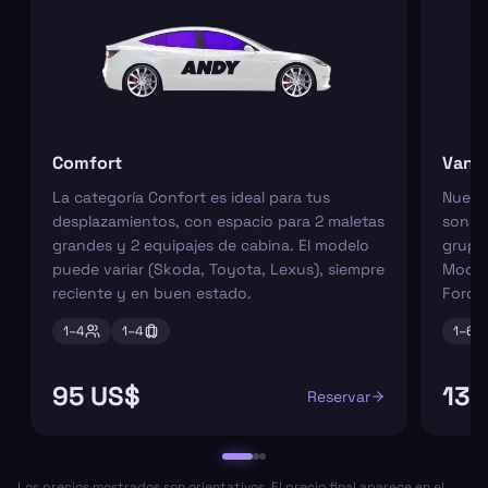
Comfort
Van
La categoría Confort es ideal para tus
Nuest
desplazamientos, con espacio para 2 maletas
son pe
grandes y 2 equipajes de cabina. El modelo
grupos
puede variar (Skoda, Toyota, Lexus), siempre
Model
reciente y en buen estado.
Ford 
1–
4
1–
4
1–
6
95 US$
131
Reservar
Los precios mostrados son orientativos. El precio final aparece en el