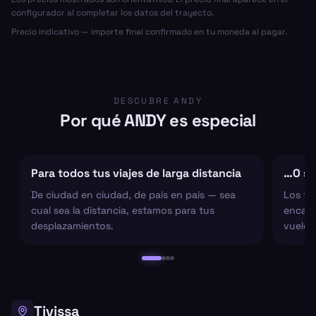
configurador al completar los datos del trayecto.
Precio indicativo — importe final confirmado en tu moneda al pagar.
DESCUBRE ANDY
Por qué ANDY es especial
Para todos tus viajes de larga distancia
…O sol
De ciudad en ciudad, de país en país — sea
Los tr
cual sea la distancia, estamos para tus
encarg
desplazamientos.
vuelo 
Tivissa