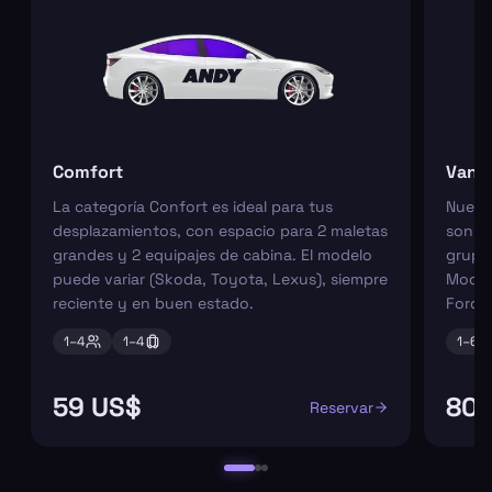
Comfort
Van
La categoría Confort es ideal para tus
Nuest
desplazamientos, con espacio para 2 maletas
son pe
grandes y 2 equipajes de cabina. El modelo
grupos
puede variar (Skoda, Toyota, Lexus), siempre
Model
reciente y en buen estado.
Ford 
1–
4
1–
4
1–
6
59 US$
80 
Reservar