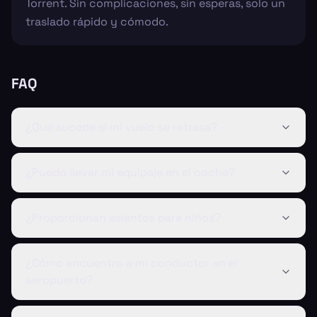
Torrent. Sin complicaciones, sin esperas, solo un
traslado rápido y cómodo.
FAQ
¿Qué sucede si mi vuelo se retrasa?
¿Puedo llevar mi equipaje en el coche?
¿Proporcionan asientos para niños?
¿Cómo encuentro a mi conductor en el
aeropuerto?