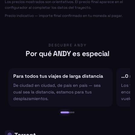
Los precios mostrados son orientativos. El precio final aparece en el
configurador al completar los datos del trayecto.
Precio indicativo — importe final confirmado en tu moneda al pagar.
DESCUBRE ANDY
Por qué ANDY es especial
Para todos tus viajes de larga distancia
…O sol
De ciudad en ciudad, de país en país — sea
Los tr
cual sea la distancia, estamos para tus
encarg
desplazamientos.
vuelo 