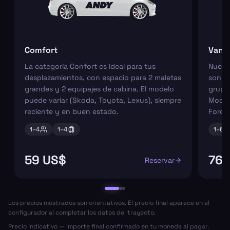
Comfort
Van
La categoría Confort es ideal para tus
Nuest
desplazamientos, con espacio para 2 maletas
son pe
grandes y 2 equipajes de cabina. El modelo
grupos
puede variar (Skoda, Toyota, Lexus), siempre
Model
reciente y en buen estado.
Ford 
1–
4
1–
4
1–
6
59 US$
76 
Reservar
Los precios mostrados son orientativos. El precio final aparece en el
configurador al completar los datos del trayecto.
Precio indicativo — importe final confirmado en tu moneda al pagar.