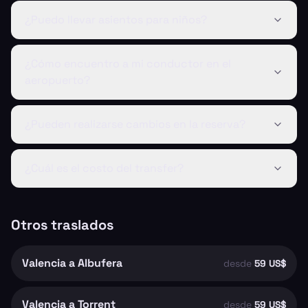
¿Puedo llevar asientos para niños?
¿Cómo encuentro a mi conductor en el
aeropuerto?
¿Pueden realizarse cambios en la reserva?
¿Cuál es el costo del transfer?
Otros traslados
Valencia a Albufera
desde
59 US$
Valencia a Torrent
desde
59 US$