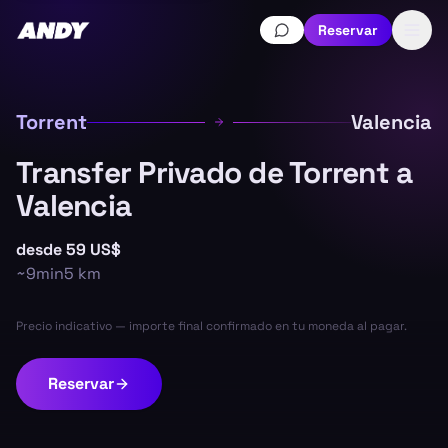
Reservar
Torrent
Valencia
Transfer Privado de Torrent a
Valencia
desde
59 US$
~
9min
5
km
Precio indicativo — importe final confirmado en tu moneda al pagar.
Reservar