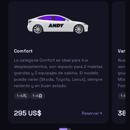
Comfort
Van
La categoría Confort es ideal para tus
Nuest
desplazamientos, con espacio para 2 maletas
son pe
grandes y 2 equipajes de cabina. El modelo
grupos
puede variar (Skoda, Toyota, Lexus), siempre
Model
reciente y en buen estado.
Ford 
1–
4
1–
4
1–
6
295 US$
384
Reservar