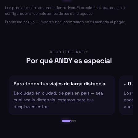
Los precios mostrados son orientativos. El precio final aparece en el
configurador al completar los datos del trayecto.
Precio indicativo — importe final confirmado en tu moneda al pagar.
DESCUBRE ANDY
Por qué ANDY es especial
Para todos tus viajes de larga distancia
…O sol
De ciudad en ciudad, de país en país — sea
Los tr
cual sea la distancia, estamos para tus
encarg
desplazamientos.
vuelo 