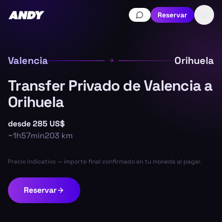
Reservar
Valencia
Orihuela
Transfer Privado de Valencia a
Orihuela
desde
285 US$
~
1h57min
203
km
Precio indicativo — importe final confirmado en tu moneda al pagar.
Reservar