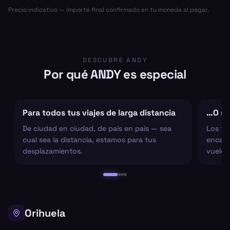
Precio indicativo — importe final confirmado en tu moneda al pagar.
DESCUBRE ANDY
Por qué ANDY es especial
Para todos tus viajes de larga distancia
…O sol
De ciudad en ciudad, de país en país — sea
Los tr
cual sea la distancia, estamos para tus
encarg
desplazamientos.
vuelo 
Orihuela