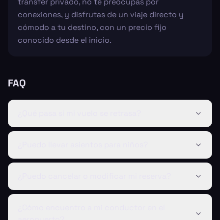
transfer privado, no te preocupas por
conexiones, y disfrutas de un viaje directo y
cómodo a tu destino, con un precio fijo
conocido desde el inicio.
FAQ
¿Qué pasa si mi vuelo se retrasa?
¿Puedo llevar asientos para niños?
¿Puedo cancelar o modificar mi reserva?
¿Cómo encuentro a mi conductor en el
aeropuerto?