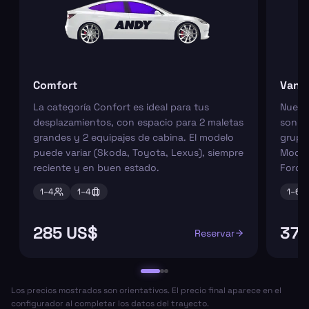
Comfort
Van
La categoría Confort es ideal para tus
Nuest
desplazamientos, con espacio para 2 maletas
son pe
grandes y 2 equipajes de cabina. El modelo
grupos
puede variar (Skoda, Toyota, Lexus), siempre
Model
reciente y en buen estado.
Ford 
1–
4
1–
4
1–
6
285 US$
373
Reservar
Los precios mostrados son orientativos. El precio final aparece en el
configurador al completar los datos del trayecto.