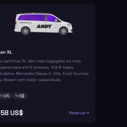
an XL
s carrinhas XL têm mais bagageira ou mais
ugares para até 8 pessoas. Até 8 malas.
odelos: Mercedes Classe V, Vito, Ford Tourneo
u Nissan com maior capacidade.
1–
8
1–
8
158 US$
Reservar