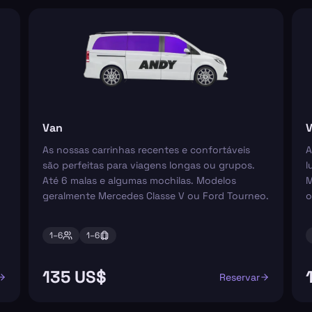
Van
V
As nossas carrinhas recentes e confortáveis
A
são perfeitas para viagens longas ou grupos.
l
Até 6 malas e algumas mochilas. Modelos
M
geralmente Mercedes Classe V ou Ford Tourneo.
o
1–
6
1–
6
135 US$
Reservar