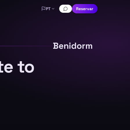
PT
Reservar
Benidorm
te to