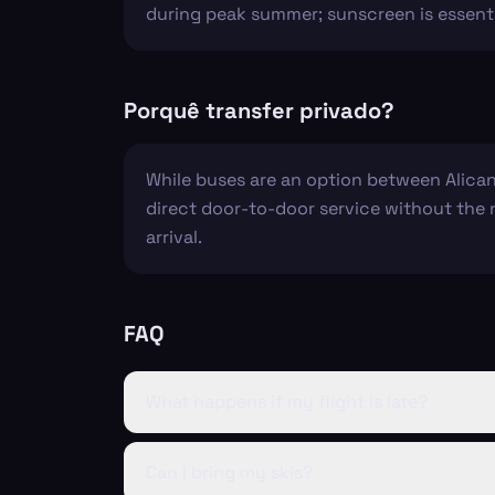
during peak summer; sunscreen is essenti
Porquê transfer privado?
While buses are an option between Alican
direct door-to-door service without the 
arrival.
FAQ
What happens if my flight is late?
Can I bring my skis?