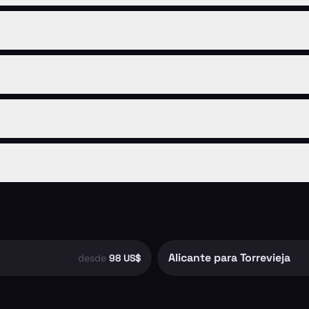
Alicante para Torrevieja
desde
98 US$