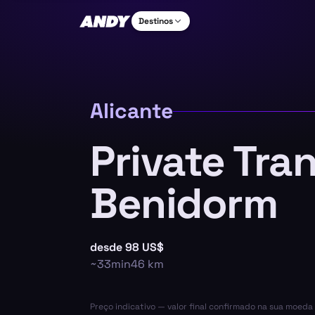
Destinos
Alicante
Private Tra
Benidorm
desde
98 US$
~
33min
46
km
Preço indicativo — valor final confirmado na sua moed