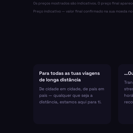
Os preços mostrados são indicativos. O preço final apare
Preço indicativo — valor final confirmado na sua moeda n
Para todas as tuas viagens
…Ou
de longa distância
Tran
De cidade em cidade, de país em
stre
país — qualquer que seja a
horá
distância, estamos aqui para ti.
reco