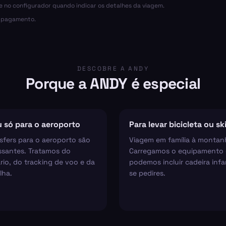
ce no configurador quando indicar os detalhes da viagem.
o pagamento.
DESCOBRE A ANDY
Porque a ANDY é especial
 só para o aeroporto
Para levar bicicleta ou sk
sfers para o aeroporto são
Viagem em família à montan
ssantes. Tratamos do
Carregamos o equipamento 
rio, do tracking de voo e da
podemos incluir cadeira infan
lha.
se pedires.