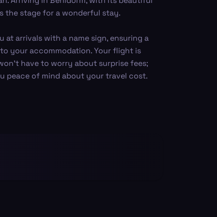
n. Arriving in Benidorm, with its beautiful
s the stage for a wonderful stay.
u at arrivals with a name sign, ensuring a
 to your accommodation. Your flight is
on’t have to worry about surprise fees;
ou peace of mind about your travel cost.