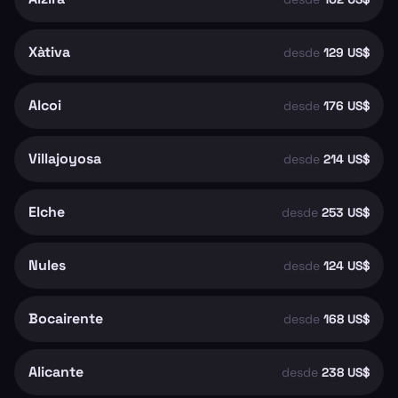
Xàtiva
desde
129 US$
Alcoi
desde
176 US$
Villajoyosa
desde
214 US$
Elche
desde
253 US$
Nules
desde
124 US$
Bocairente
desde
168 US$
Alicante
desde
238 US$