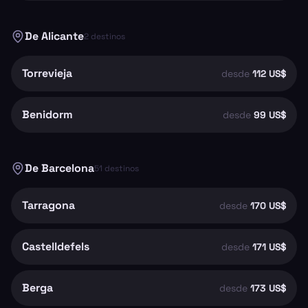
De
Alicante
2
destinos
Torrevieja
desde
112 US$
Benidorm
desde
99 US$
De
Barcelona
51
destinos
Tarragona
desde
170 US$
Castelldefels
desde
171 US$
Berga
desde
173 US$