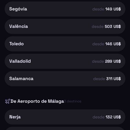
Segóvia
desde
149 US$
Valência
desde
503 US$
Toledo
desde
146 US$
Valladolid
desde
289 US$
Salamanca
desde
311 US$
De
Aeroporto de Málaga
3
destinos
Nerja
desde
132 US$