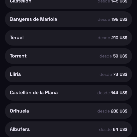
Castellón
desde
145 US$
Banyeres de Mariola
desde
198 US$
Teruel
desde
210 US$
Torrent
desde
59 US$
Llíria
desde
73 US$
Castellón de la Plana
desde
144 US$
Orihuela
desde
288 US$
Albufera
desde
64 US$