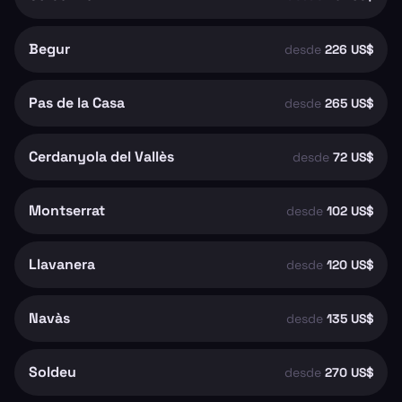
Begur
desde
226 US$
Pas de la Casa
desde
265 US$
Cerdanyola del Vallès
desde
72 US$
Montserrat
desde
102 US$
Llavanera
desde
120 US$
Navàs
desde
135 US$
Soldeu
desde
270 US$