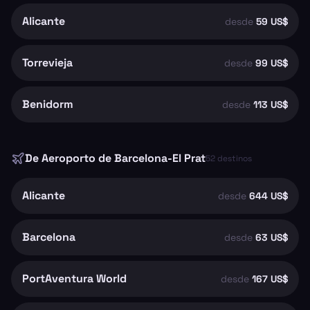
Alicante
desde
59 US$
Torrevieja
desde
99 US$
Benidorm
desde
113 US$
De
Aeroporto de Barcelona-El Prat
52
destinos
Alicante
desde
644 US$
Barcelona
desde
63 US$
PortAventura World
desde
167 US$