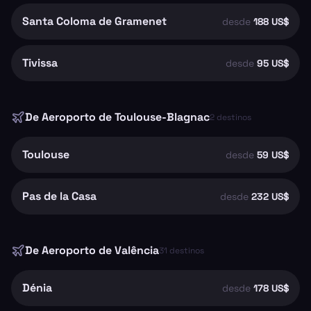
Santa Coloma de Gramenet
desde
188 US$
Tivissa
desde
95 US$
De
Aeroporto de Toulouse-Blagnac
2
destinos
Toulouse
desde
59 US$
Pas de la Casa
desde
232 US$
De
Aeroporto de Valência
31
destinos
Dénia
desde
178 US$