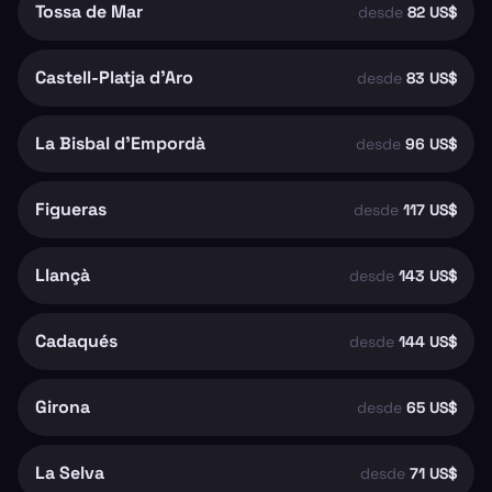
Tossa de Mar
desde
82 US$
Castell-Platja d'Aro
desde
83 US$
La Bisbal d'Empordà
desde
96 US$
Figueras
desde
117 US$
Llançà
desde
143 US$
Cadaqués
desde
144 US$
Girona
desde
65 US$
La Selva
desde
71 US$