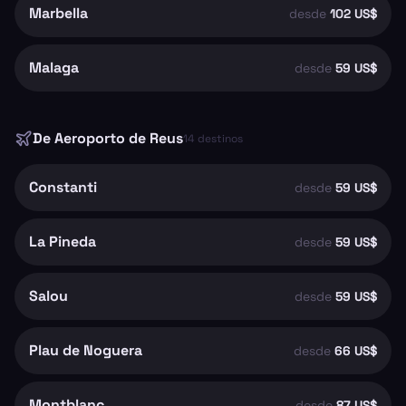
Marbella
desde
102 US$
Malaga
desde
59 US$
De
Aeroporto de Reus
14
destinos
Constanti
desde
59 US$
La Pineda
desde
59 US$
Salou
desde
59 US$
Plau de Noguera
desde
66 US$
Montblanc
desde
87 US$