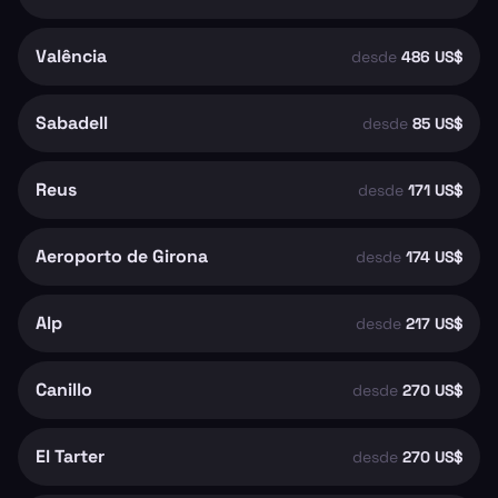
Valência
desde
486 US$
Sabadell
desde
85 US$
Reus
desde
171 US$
Aeroporto de Girona
desde
174 US$
Alp
desde
217 US$
Canillo
desde
270 US$
El Tarter
desde
270 US$