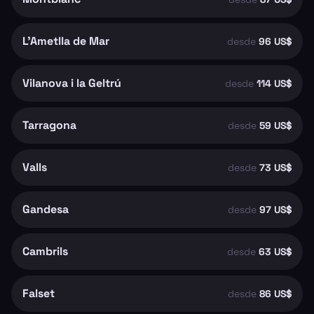
L'Ametlla de Mar
desde
96 US$
Vilanova i la Geltrú
desde
114 US$
Tarragona
desde
59 US$
Valls
desde
73 US$
Gandesa
desde
97 US$
Cambrils
desde
63 US$
Falset
desde
86 US$