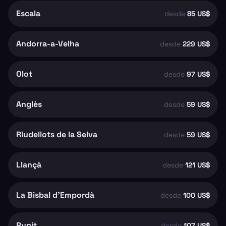
Escala
desde
85 US$
Andorra-a-Velha
desde
229 US$
Olot
desde
97 US$
Anglès
desde
59 US$
Riudellots de la Selva
desde
59 US$
Llançà
desde
121 US$
La Bisbal d'Empordà
desde
100 US$
Rupit
desde
107 US$