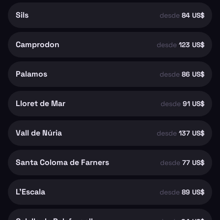
Sils
desde
84 US$
Camprodon
desde
123 US$
Palamos
desde
86 US$
Lloret de Mar
desde
91 US$
Vall de Núria
desde
137 US$
Santa Coloma de Farners
desde
77 US$
L'Escala
desde
89 US$