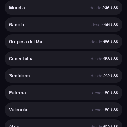
Morella
desde
246 US$
Gandía
desde
141 US$
Oropesa del Mar
desde
156 US$
Cocentaina
desde
158 US$
Benidorm
desde
212 US$
Paterna
desde
59 US$
Valencia
desde
59 US$
Alzira
desde
102 US$