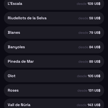
L'Escala
desde
109 US$
Riudellots de la Selva
desde
59 US$
Blanes
desde
79 US$
Banyoles
desde
84 US$
Pineda de Mar
desde
89 US$
Olot
desde
105 US$
Roses
desde
131 US$
Vall de Núria
desde
143 US$