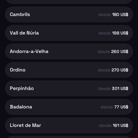
Cambrils
desde
180 US$
Vall de Núria
desde
198 US$
Andorra-a-Velha
desde
260 US$
Ordino
desde
270 US$
Perpinhão
desde
301 US$
Badalona
desde
77 US$
Lloret de Mar
desde
161 US$