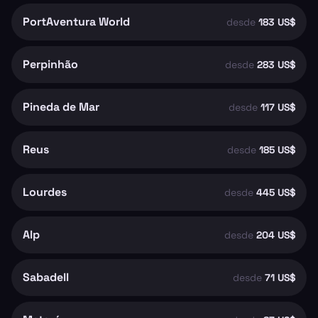
PortAventura World
desde
183 US$
Perpinhão
desde
283 US$
Pineda de Mar
desde
117 US$
Reus
desde
185 US$
Lourdes
desde
445 US$
Alp
desde
204 US$
Sabadell
desde
71 US$