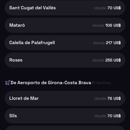
Sant Cugat del Vallès
desde
70 US$
Mataró
desde
106 US$
Calella de Palafrugell
desde
217 US$
Roses
desde
255 US$
De
Aeroporto de Girona-Costa Brava
30
destinos
Lloret de Mar
desde
76 US$
Sils
desde
70 US$