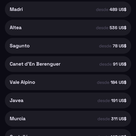
Madri
desde
489 US$
Altea
desde
536 US$
Sagunto
desde
78 US$
Canet d'En Berenguer
desde
91 US$
Vale Alpino
desde
184 US$
Javea
desde
191 US$
Murcia
desde
311 US$