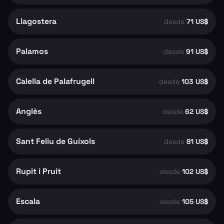
Llagostera
desde
71 US$
Palamos
desde
91 US$
Calella de Palafrugell
desde
103 US$
Anglès
desde
62 US$
Sant Feliu de Guíxols
desde
81 US$
Rupit i Pruit
desde
102 US$
Escala
desde
105 US$