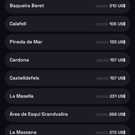
Baqueira Beret
desde
310 US$
Calafell
desde
106 US$
Pineda de Mar
desde
135 US$
Cardona
desde
157 US$
Castelldefels
desde
157 US$
La Masella
desde
231 US$
Área de Esqui Grandvalira
desde
268 US$
La Massana
desde
272 US$