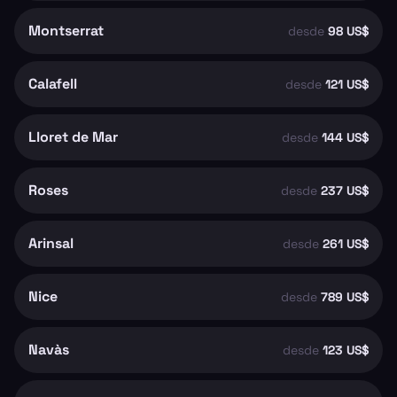
Montserrat
desde
98 US$
Calafell
desde
121 US$
Lloret de Mar
desde
144 US$
Roses
desde
237 US$
Arinsal
desde
261 US$
Nice
desde
789 US$
Navàs
desde
123 US$