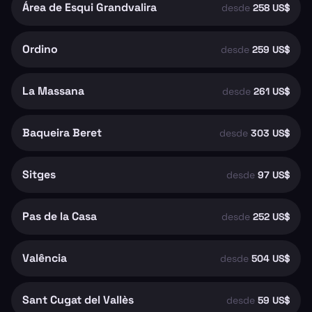
Área de Esqui Grandvalira
desde
258 US$
Ordino
desde
259 US$
La Massana
desde
261 US$
Baqueira Beret
desde
303 US$
Sitges
desde
97 US$
Pas de la Casa
desde
252 US$
Valência
desde
504 US$
Sant Cugat del Vallès
desde
59 US$