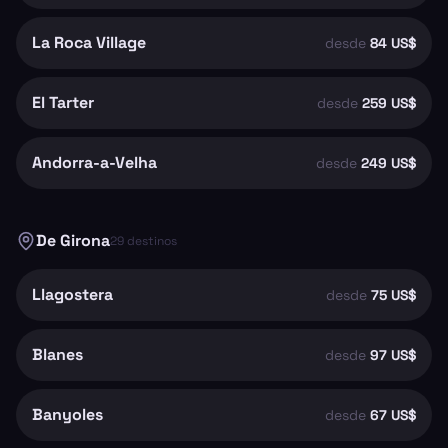
La Roca Village
desde
84 US$
El Tarter
desde
259 US$
Andorra-a-Velha
desde
249 US$
De
Girona
29
destinos
Llagostera
desde
75 US$
Blanes
desde
97 US$
Banyoles
desde
67 US$