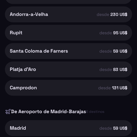
Andorra-a-Velha
desde
230 US$
Rupit
desde
95 US$
Santa Coloma de Farners
desde
59 US$
Platja d'Aro
desde
83 US$
Camprodon
desde
131 US$
De
Aeroporto de Madrid-Barajas
6
destinos
Madrid
desde
59 US$