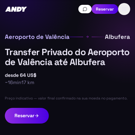
Reservar
Aeroporto de Valência
Albufera
Transfer Privado do Aeroporto
de Valência até Albufera
desde
64 US$
~
16min
17
km
Preço indicativo — valor final confirmado na sua moeda no pagamento.
Reservar