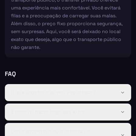
uma experiência mais confortável. Você evitará
filas e a preocupação de carregar suas malas.
Além disso, o preço fixo proporciona segurança,
sem surpresas. Aqui, você será deixado no local
exato que deseja, algo que o transporte público
não garante.
FAQ
O que acontece se meu voo atrasar?
É possível trazer bagagem extra?
Como encontro meu motorista no