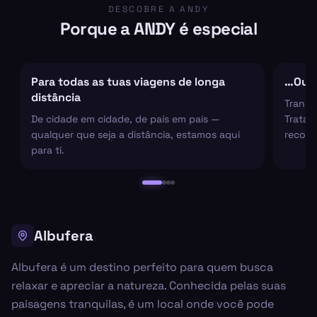
DESCOBRE A ANDY
Porque a ANDY é especial
Para todas as tuas viagens de longa
…Ou s
distância
Transf
De cidade em cidade, de país em país —
Tratam
qualquer que seja a distância, estamos aqui
recolh
para ti.
Albufera
Albufera é um destino perfeito para quem busca
relaxar e apreciar a natureza. Conhecida pelas suas
paisagens tranquilas, é um local onde você pode