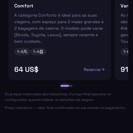
Comfort
Van
A categoria Conforto é ideal para as suas
As nos
viagens, com espaço para 2 malas grandes e
são pe
2 bagagens de cabine. O modelo pode variar
Até 6
(Skoda, Toyota, Lexus), sempre recente e
geral
bem cuidado.
Tourn
1–
4
1–
4
1–
6
64 US$
91 
Reservar
Os preços mostrados são indicativos. O preço final aparece no
configurador quando indicar os detalhes da viagem.
Preço indicativo — valor final confirmado na sua moeda no pagamento.