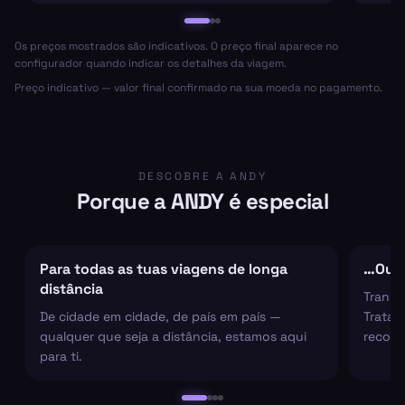
Os preços mostrados são indicativos. O preço final aparece no
configurador quando indicar os detalhes da viagem.
Preço indicativo — valor final confirmado na sua moeda no pagamento.
DESCOBRE A ANDY
Porque a ANDY é especial
Para todas as tuas viagens de longa
…Ou s
distância
Transf
De cidade em cidade, de país em país —
Tratam
qualquer que seja a distância, estamos aqui
recolh
para ti.