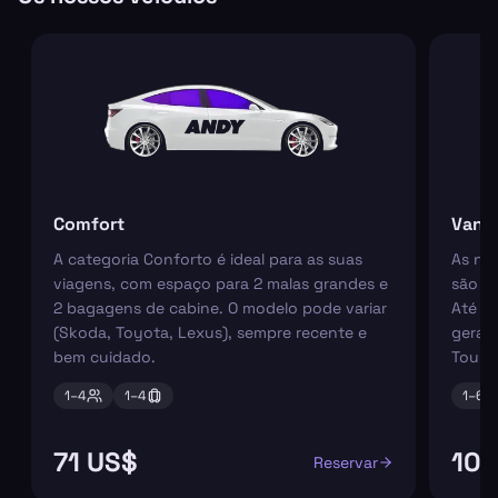
Comfort
Van
A categoria Conforto é ideal para as suas
As nos
viagens, com espaço para 2 malas grandes e
são pe
2 bagagens de cabine. O modelo pode variar
Até 6
(Skoda, Toyota, Lexus), sempre recente e
geral
bem cuidado.
Tourn
1–
4
1–
4
1–
6
71 US$
100
Reservar