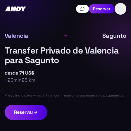
Reservar
Valencia
Sagunto
Transfer Privado de Valencia
para Sagunto
desde
71 US$
~
20min
23
km
Preço indicativo — valor final confirmado na sua moeda no pagamento.
Reservar