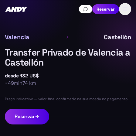
Reservar
Valencia
Castellón
Transfer Privado de Valencia a
Castellón
desde
132 US$
~
49min
74
km
Preço indicativo — valor final confirmado na sua moeda no pagamento.
Reservar