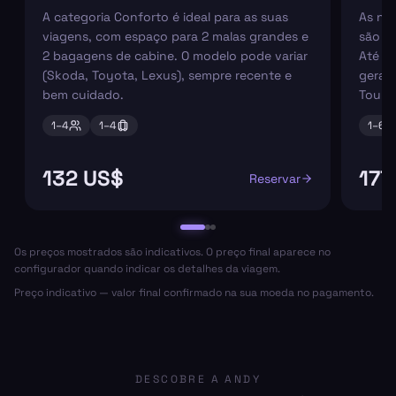
A categoria Conforto é ideal para as suas
As nos
viagens, com espaço para 2 malas grandes e
são pe
2 bagagens de cabine. O modelo pode variar
Até 6
(Skoda, Toyota, Lexus), sempre recente e
geral
bem cuidado.
Tourn
1–
4
1–
4
1–
6
132 US$
177
Reservar
Os preços mostrados são indicativos. O preço final aparece no
configurador quando indicar os detalhes da viagem.
Preço indicativo — valor final confirmado na sua moeda no pagamento.
DESCOBRE A ANDY