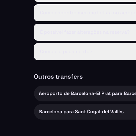
Como encontro meu motorista no aeropo
É possível fazer alterações na reserva?
Como é o pagamento?
Outros transfers
Aeroporto de Barcelona-El Prat para Barc
Barcelona para Sant Cugat del Vallès