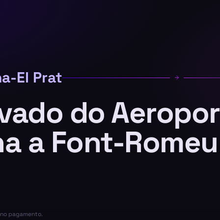
a-El Prat
ivado do Aeropo
na a Font-Romeu
a no pagamento.