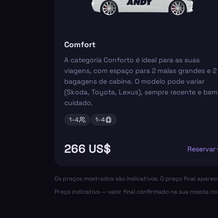
Comfort
A categoria Conforto é ideal para as suas
viagens, com espaço para 2 malas grandes e 2
bagagens de cabine. O modelo pode variar
(Skoda, Toyota, Lexus), sempre recente e bem
cuidado.
1–
4
1–
4
266 US$
Reservar
Os preços mostrados são indicativos. O preço final apare
Preço indicativo — valor final confirmado na sua moeda n