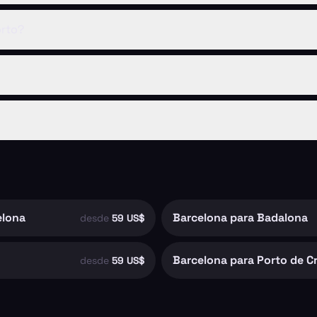
rto?
elona
Barcelona para Badalona
desde
59 US$
Barcelona para Porto de C
desde
59 US$