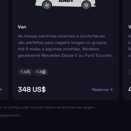
Van
V
As nossas carrinhas recentes e confortáveis
A
são perfeitas para viagens longas ou grupos.
l
Até 6 malas e algumas mochilas. Modelos
M
geralmente Mercedes Classe V ou Ford Tourneo.
o
1–
6
1–
6
348 US$
Reservar
ce no configurador quando indicar os detalhes da viagem.
o pagamento.