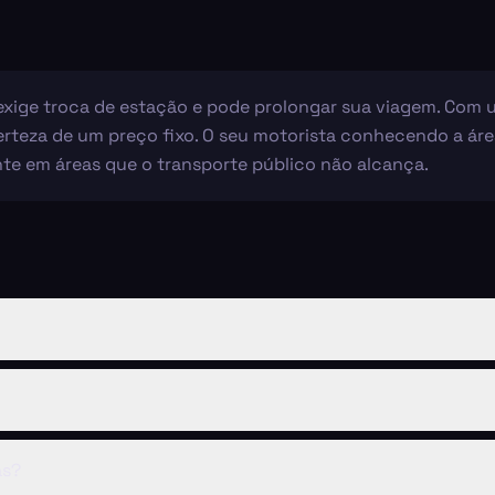
ige troca de estação e pode prolongar sua viagem. Com um t
erteza de um preço fixo. O seu motorista conhecendo a ár
nte em áreas que o transporte público não alcança.
as?