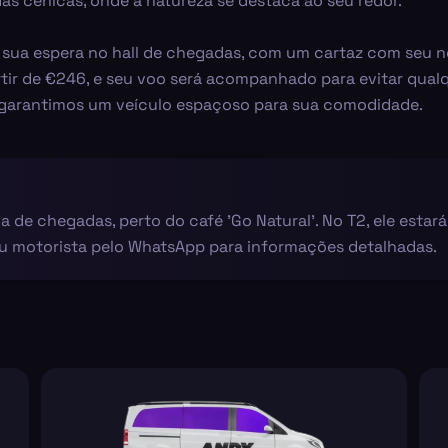
as cênicas, onde a natureza se destaca ao seu redor.
à sua espera no hall de chegadas, com um cartaz com seu 
partir de €246, e seu voo será acompanhado para evitar qual
 garantimos um veículo espaçoso para sua comodidade.
a de chegadas, perto do café 'Go Natural'. No T2, ele estar
eu motorista pelo WhatsApp para informações detalhadas.