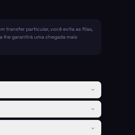
ransfer particular, você evita as filas,
ea lhe garantirá uma chegada mais