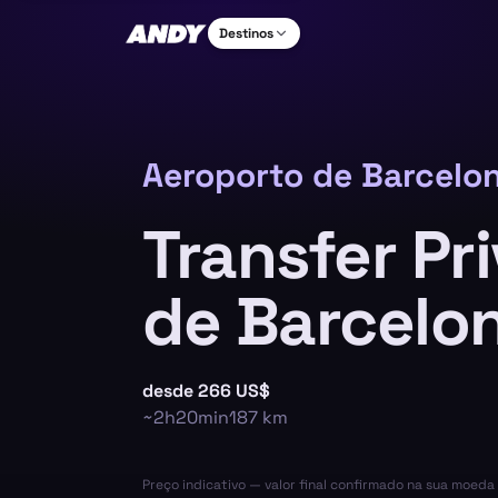
Destinos
Aeroporto de Barcelon
Transfer Pr
de Barcelo
desde
266 US$
~
2h20min
187
km
Preço indicativo — valor final confirmado na sua moed