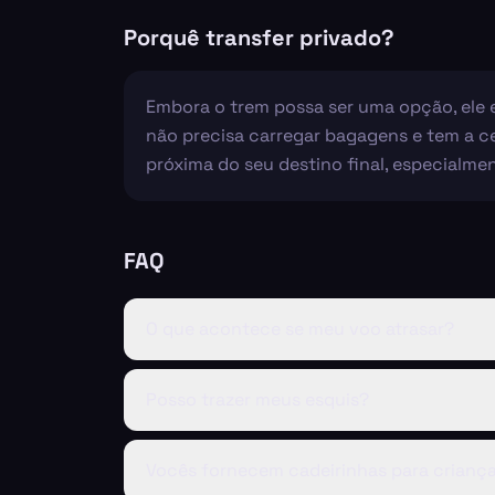
Porquê transfer privado?
Embora o trem possa ser uma opção, ele ex
não precisa carregar bagagens e tem a c
próxima do seu destino final, especialme
FAQ
O que acontece se meu voo atrasar?
Posso trazer meus esquis?
Vocês fornecem cadeirinhas para crianç