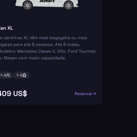
an XL
s carrinhas XL têm mais bagageira ou mais
ugares para até 8 pessoas. Até 8 malas.
odelos: Mercedes Classe V, Vito, Ford Tourneo
u Nissan com maior capacidade.
1–
8
1–
8
409 US$
Reservar