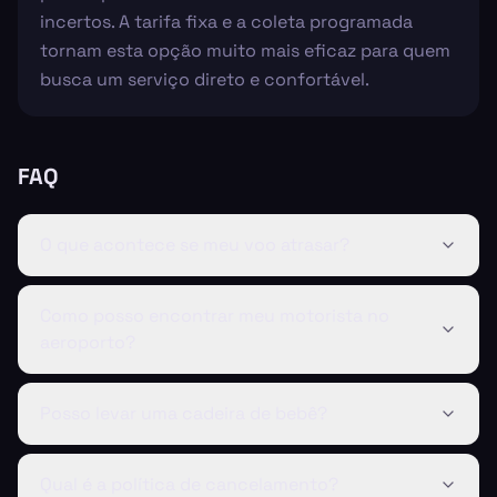
incertos. A tarifa fixa e a coleta programada
tornam esta opção muito mais eficaz para quem
busca um serviço direto e confortável.
FAQ
O que acontece se meu voo atrasar?
Como posso encontrar meu motorista no
aeroporto?
Posso levar uma cadeira de bebê?
Qual é a política de cancelamento?