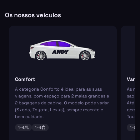
Os nossos veículos
Comfort
Van
A categoria Conforto é ideal para as suas
As nos
viagens, com espaço para 2 malas grandes e
são pe
2 bagagens de cabine. O modelo pode variar
Até 6
(Skoda, Toyota, Lexus), sempre recente e
geral
bem cuidado.
Tourn
1–
4
1–
4
1–
6