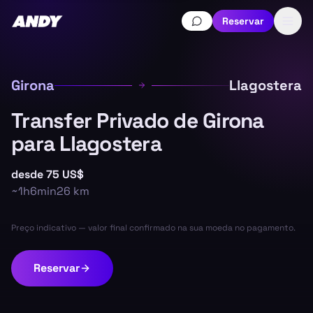
Reservar
Girona
Llagostera
Transfer Privado de Girona
para Llagostera
desde
75 US$
~
1h6min
26
km
Preço indicativo — valor final confirmado na sua moeda no pagamento.
Reservar