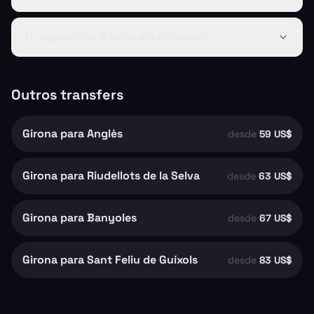
O pagamento é feito em dinheiro?
Outros transfers
Girona para Anglès
desde
59 US$
Girona para Riudellots de la Selva
desde
63 US$
Girona para Banyoles
desde
67 US$
Girona para Sant Feliu de Guíxols
desde
83 US$