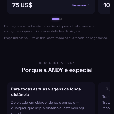
75 US$
105
Reservar
Os preços mostrados são indicativos. O preço final aparece no
configurador quando indicar os detalhes da viagem.
Preço indicativo — valor final confirmado na sua moeda no pagamento.
DESCOBRE A ANDY
Porque a ANDY é especial
Para todas as tuas viagens de longa
…Ou s
distância
Transf
De cidade em cidade, de país em país —
Tratam
qualquer que seja a distância, estamos aqui
recolh
para ti.